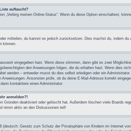
Liste auftaucht?
tion „Verbirg meinen Online-Status“. Wenn du diese Option einschaltest, könn
ieder mitteilen, du kannst es jedoch zurücksetzen. Dies machst du, indem du
en können.
 Passwort eingegeben hast. Wenn diese stimmen, dann gibt es zwei Möglichk
ngsberechtigten den Anweisungen folgen, die du erhalten hast. Wenn dies nicht 
et werden – entweder musst du dies selbst erledigen oder ein Administrator. Be
nen Anweisungen. Ansonsten prüfe, ob du deine E-Mail-Adresse korrekt eingeg
 dann kontaktiere einen Administrator.
 mehr anmelden?!
n Gründen deaktiviert oder gelöscht hat. Außerdem löschen viele Boards rege
nd nimm aktiv an den Diskussionen teil!
 (deutsch: Gesetz zum Schutz der Privatsphäre von Kindern im Internet von 