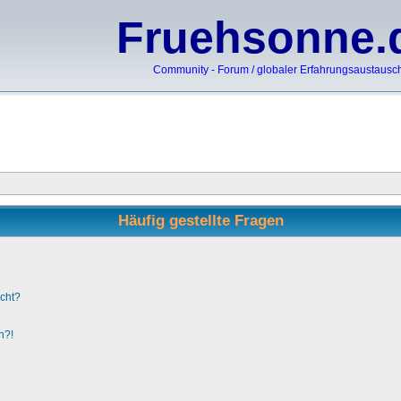
Fruehsonne.
Community - Forum / globaler Erfahrungsaustausc
Häufig gestellte Fragen
ucht?
n?!