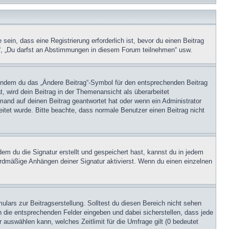
in, dass eine Registrierung erforderlich ist, bevor du einen Beitrag
n“, „Du darfst an Abstimmungen in diesem Forum teilnehmen“ usw.
, indem du das „Ändere Beitrag“-Symbol für den entsprechenden Beitrag
t, wird dein Beitrag in der Themenansicht als überarbeitet
mand auf deinen Beitrag geantwortet hat oder wenn ein Administrator
beitet wurde. Bitte beachte, dass normale Benutzer einen Beitrag nicht
m du die Signatur erstellt und gespeichert hast, kannst du in jedem
ardmäßige Anhängen deiner Signatur aktivierst. Wenn du einen einzelnen
lars zur Beitragserstellung. Solltest du diesen Bereich nicht sehen
n die entsprechenden Felder eingeben und dabei sicherstellen, dass jede
 auswählen kann, welches Zeitlimit für die Umfrage gilt (0 bedeutet