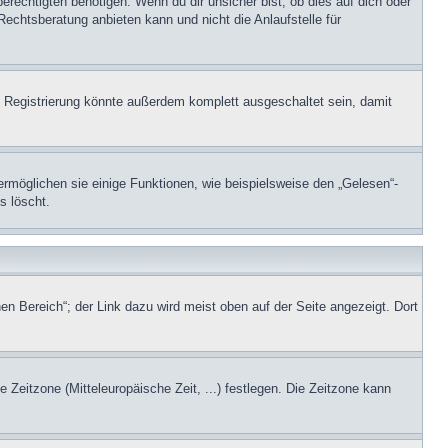
echtigten benötigen. Wenn du dir unsicher bist, ob dies auf dich oder
Rechtsberatung anbieten kann und nicht die Anlaufstelle für
 Registrierung könnte außerdem komplett ausgeschaltet sein, damit
ermöglichen sie einige Funktionen, wie beispielsweise den „Gelesen“-
s löscht.
en Bereich“; der Link dazu wird meist oben auf der Seite angezeigt. Dort
e Zeitzone (Mitteleuropäische Zeit, ...) festlegen. Die Zeitzone kann