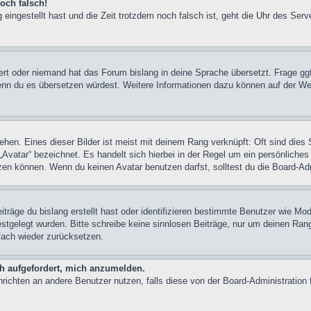
och falsch!
 eingestellt hast und die Zeit trotzdem noch falsch ist, geht die Uhr des Serv
iert oder niemand hat das Forum bislang in deine Sprache übersetzt. Frage ggf
n, wenn du es übersetzen würdest. Weitere Informationen dazu können auf der
hen. Eines dieser Bilder ist meist mit deinem Rang verknüpft: Oft sind dies 
Avatar“ bezeichnet. Es handelt sich hierbei in der Regel um ein persönliches
en können. Wenn du keinen Avatar benutzen darfst, solltest du die Board-Adm
träge du bislang erstellt hast oder identifizieren bestimmte Benutzer wie M
festgelegt wurden. Bitte schreibe keine sinnlosen Beiträge, nur um deinen Ra
fach wieder zurücksetzen.
ch aufgefordert, mich anzumelden.
achrichten an andere Benutzer nutzen, falls diese von der Board-Administrati