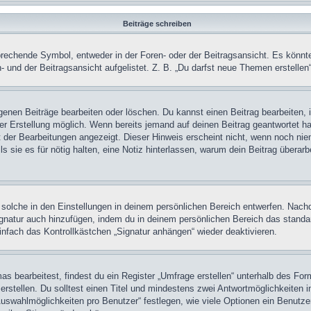
Beiträge schreiben
chende Symbol, entweder in der Foren- oder der Beitragsansicht. Es könnte se
 und der Beitragsansicht aufgelistet. Z. B. „Du darfst neue Themen erstelle
igenen Beiträge bearbeiten oder löschen. Du kannst einen Beitrag bearbeiten
ner Erstellung möglich. Wenn bereits jemand auf deinen Beitrag geantwortet ha
t der Bearbeitungen angezeigt. Dieser Hinweis erscheint nicht, wenn noch nie
ls sie es für nötig halten, eine Notiz hinterlassen, warum dein Beitrag überar
olche in den Einstellungen in deinem persönlichen Bereich entwerfen. Nachde
ignatur auch hinzufügen, indem du in deinem persönlichen Bereich das stand
nfach das Kontrollkästchen „Signatur anhängen“ wieder deaktivieren.
 bearbeitest, findest du ein Register „Umfrage erstellen“ unterhalb des Formu
rstellen. Du solltest einen Titel und mindestens zwei Antwortmöglichkeiten i
Auswahlmöglichkeiten pro Benutzer“ festlegen, wie viele Optionen ein Benutzer