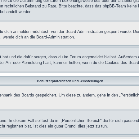
hierzu die Zustimmung der Eltern beziehungsweise des oder der Erziehungsber
einen rechtlichen Beistand zu Rate. Bitte beachte, dass das phpBB-Team keine 
n behandelt werden.
u dich anmelden möchtest, von der Board-Administration gesperrt wurde. Die
 wende dich an die Board-Administration.
lt hat und die dafür sorgen, dass du im Forum angemeldet bleibst. Außerdem 
 der An- oder Abmeldung hast, kann es helfen, wenn du die Cookies des Board
Benutzerpräferenzen und -einstellungen
atenbank des Boards gespeichert. Um diese zu ändern, gehe in den „Persönlich
one. In diesem Fall solltest du im „Persönlichen Bereich“ die für dich passend
registriert bist, ist dies ein guter Grund, dies jetzt zu tun.