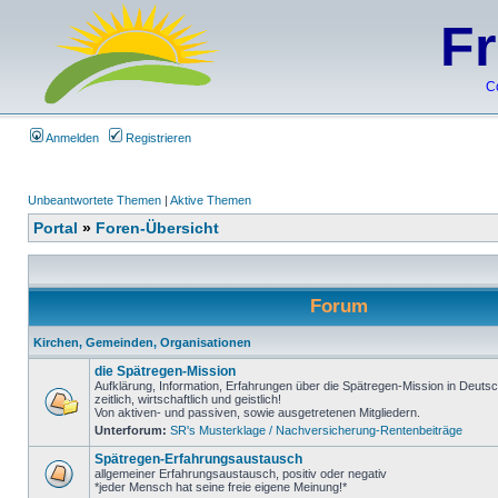
F
C
Anmelden
Registrieren
Unbeantwortete Themen
|
Aktive Themen
Portal
»
Foren-Übersicht
Forum
Kirchen, Gemeinden, Organisationen
die Spätregen-Mission
Aufklärung, Information, Erfahrungen über die Spätregen-Mission in Deutsc
zeitlich, wirtschaftlich und geistlich!
Von aktiven- und passiven, sowie ausgetretenen Mitgliedern.
Unterforum:
SR's Musterklage / Nachversicherung-Rentenbeiträge
Spätregen-Erfahrungsaustausch
allgemeiner Erfahrungsaustausch, positiv oder negativ
*jeder Mensch hat seine freie eigene Meinung!*