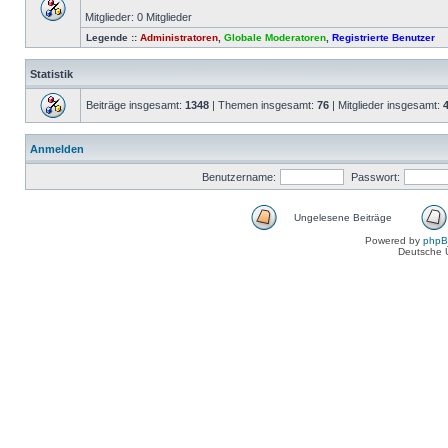
Mitglieder: 0 Mitglieder
Legende ::
Administratoren
,
Globale Moderatoren
,
Registrierte Benutzer
Statistik
Beiträge insgesamt:
1348
| Themen insgesamt:
76
| Mitglieder insgesamt:
Anmelden
Benutzername:
Passwort:
Ungelesene Beiträge
Powered by
php
Deutsche 