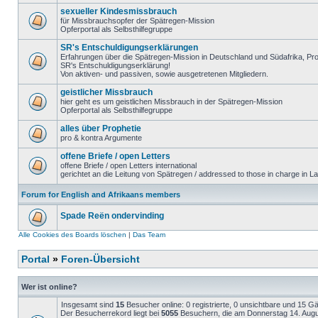
sexueller Kindesmissbrauch
für Missbrauchsopfer der Spätregen-Mission
Opferportal als Selbsthilfegruppe
SR's Entschuldigungserklärungen
Erfahrungen über die Spätregen-Mission in Deutschland und Südafrika, Pro
SR's Entschuldigungserklärung!
Von aktiven- und passiven, sowie ausgetretenen Mitgliedern.
geistlicher Missbrauch
hier geht es um geistlichen Missbrauch in der Spätregen-Mission
Opferportal als Selbsthilfegruppe
alles über Prophetie
pro & kontra Argumente
offene Briefe / open Letters
offene Briefe / open Letters international
gerichtet an die Leitung von Spätregen / addressed to those in charge in La
Forum for English and Afrikaans members
Spade Reën ondervinding
Alle Cookies des Boards löschen
|
Das Team
Portal
»
Foren-Übersicht
Wer ist online?
Insgesamt sind
15
Besucher online: 0 registrierte, 0 unsichtbare und 15 G
Der Besucherrekord liegt bei
5055
Besuchern, die am Donnerstag 14. August