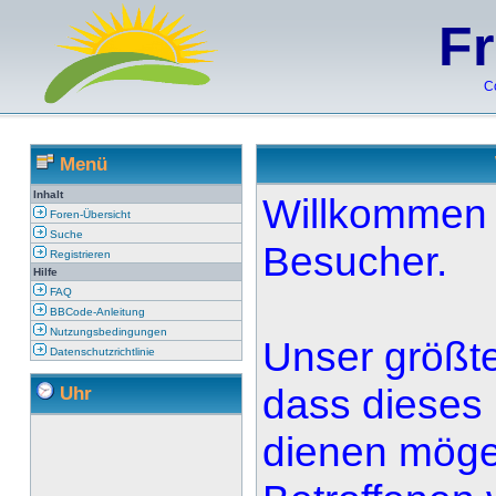
F
C
Menü
Inhalt
Willkommen 
Foren-Übersicht
Suche
Besucher.
Registrieren
Hilfe
FAQ
BBCode-Anleitung
Nutzungsbedingungen
Unser größte
Datenschutzrichtlinie
dass dieses
Uhr
dienen möge