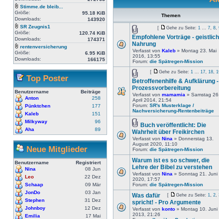
Stimme.de bleib...
Größe:
95.18 KiB
Themen
Downloads:
143920
SR Zeugnis1
[
Gehe zu Seite:
1
...
7
,
8
,
Größe:
120.74 KiB
Empfohlene Vorträge - geistlic
Downloads:
174371
Nahrung
rentenversicherung
Verfasst von
Kaleb
» Montag 23. Mai
Größe:
6.95 KiB
2016, 13:55
Downloads:
166175
Forum:
die Spätregen-Mission
[
Gehe zu Seite:
1
...
17
,
18
,
1
Top Poster
Betroffenenhilfe & Aufklärung -
Prozessvorbereitung
Benutzername
Beiträge
Verfasst von
mamamia
» Samstag 26
Anton
258
April 2014, 21:54
Forum:
SR's Musterklage /
Pünktchen
177
Nachversicherung-Rentenbeiträge
Kaleb
151
Milkyway
96
Buch veröffentlicht: Die
Aha
89
Wahrheit über Freikirchen
Verfasst von
Nina
» Donnerstag 13.
August 2020, 11:10
Neue Mitglieder
Forum:
die Spätregen-Mission
Warum ist es so schwer, die
Benutzername
Registriert
Lehre der Bibel zu verstehen
Nina
08 Jun
Verfasst von
Nina
» Sonntag 21. Juni
Leo
22 Dez
2020, 17:57
Schaap
09 Mär
Forum:
die Spätregen-Mission
JonDo
03 Jan
Was dafür
[
Gehe zu Seite:
1
,
2
,
Stephen
31 Dez
spricht! - Pro Argumente
Johnboy
12 Dez
Verfasst von
konto
» Montag 10. Juni
2013, 21:26
Emilia
17 Mai