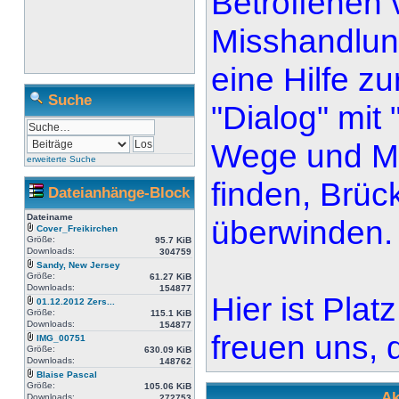
Betroffenen 
Misshandlung
eine Hilfe zu
Suche
"Dialog" mit
Wege und Mö
erweiterte Suche
finden, Brüc
Dateianhänge-Block
Dateiname
überwinden.
Cover_Freikirchen
Größe:
95.7 KiB
Downloads:
304759
Sandy, New Jersey
Größe:
61.27 KiB
Downloads:
154877
Hier ist Plat
01.12.2012 Zers...
Größe:
115.1 KiB
Downloads:
154877
freuen uns, d
IMG_00751
Größe:
630.09 KiB
Downloads:
148762
Blaise Pascal
Größe:
105.06 KiB
Ak
Downloads:
272753