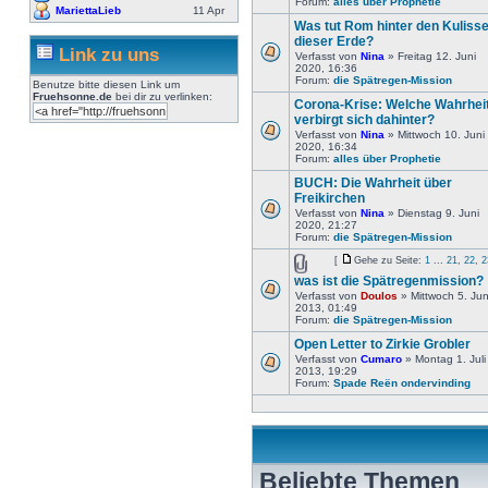
Forum:
alles über Prophetie
MariettaLieb
11 Apr
Was tut Rom hinter den Kuliss
dieser Erde?
Link zu uns
Verfasst von
Nina
» Freitag 12. Juni
2020, 16:36
Forum:
die Spätregen-Mission
Benutze bitte diesen Link um
Fruehsonne.de
bei dir zu verlinken:
Corona-Krise: Welche Wahrhei
verbirgt sich dahinter?
Verfasst von
Nina
» Mittwoch 10. Juni
2020, 16:34
Forum:
alles über Prophetie
BUCH: Die Wahrheit über
Freikirchen
Verfasst von
Nina
» Dienstag 9. Juni
2020, 21:27
Forum:
die Spätregen-Mission
[
Gehe zu Seite:
1
...
21
,
22
,
2
was ist die Spätregenmission?
Verfasst von
Doulos
» Mittwoch 5. Jun
2013, 01:49
Forum:
die Spätregen-Mission
Open Letter to Zirkie Grobler
Verfasst von
Cumaro
» Montag 1. Juli
2013, 19:29
Forum:
Spade Reën ondervinding
Beliebte Themen