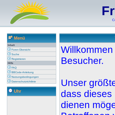
F
C
Menü
Inhalt
Willkommen 
Foren-Übersicht
Suche
Besucher.
Registrieren
Hilfe
FAQ
BBCode-Anleitung
Nutzungsbedingungen
Unser größte
Datenschutzrichtlinie
dass dieses
Uhr
dienen möge