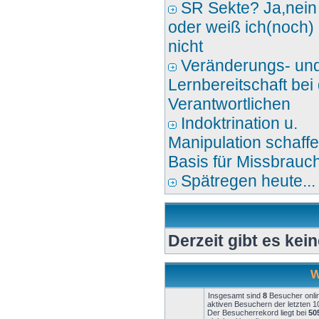
SR Sekte? Ja,nein
oder weiß ich(noch)
nicht
Veränderungs- un
Lernbereitschaft bei
Verantwortlichen
Indoktrination u.
Manipulation schaff
Basis für Missbrauc
Spätregen heute...
Derzeit gibt es kei
W
Insgesamt sind
8
Besucher onlin
aktiven Besuchern der letzten 1
Der Besucherrekord liegt bei
50