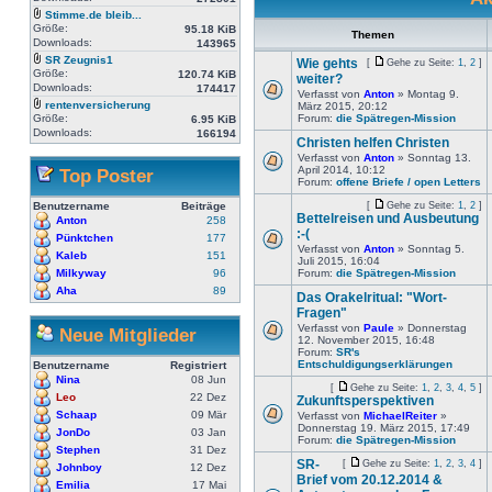
Stimme.de bleib...
Größe:
95.18 KiB
Themen
Downloads:
143965
SR Zeugnis1
Wie gehts
[
Gehe zu Seite:
1
,
2
]
Größe:
120.74 KiB
weiter?
Downloads:
174417
Verfasst von
Anton
» Montag 9.
rentenversicherung
März 2015, 20:12
Größe:
Forum:
die Spätregen-Mission
6.95 KiB
Downloads:
166194
Christen helfen Christen
Verfasst von
Anton
» Sonntag 13.
April 2014, 10:12
Top Poster
Forum:
offene Briefe / open Letters
Benutzername
Beiträge
[
Gehe zu Seite:
1
,
2
]
Bettelreisen und Ausbeutung
Anton
258
:-(
Pünktchen
177
Verfasst von
Anton
» Sonntag 5.
Kaleb
151
Juli 2015, 16:04
Milkyway
96
Forum:
die Spätregen-Mission
Aha
89
Das Orakelritual: "Wort-
Fragen"
Verfasst von
Paule
» Donnerstag
Neue Mitglieder
12. November 2015, 16:48
Forum:
SR's
Entschuldigungserklärungen
Benutzername
Registriert
Nina
08 Jun
[
Gehe zu Seite:
1
,
2
,
3
,
4
,
5
]
Leo
22 Dez
Zukunftsperspektiven
Schaap
09 Mär
Verfasst von
MichaelReiter
»
Donnerstag 19. März 2015, 17:49
JonDo
03 Jan
Forum:
die Spätregen-Mission
Stephen
31 Dez
SR-
[
Gehe zu Seite:
1
,
2
,
3
,
4
]
Johnboy
12 Dez
Brief vom 20.12.2014 &
Emilia
17 Mai