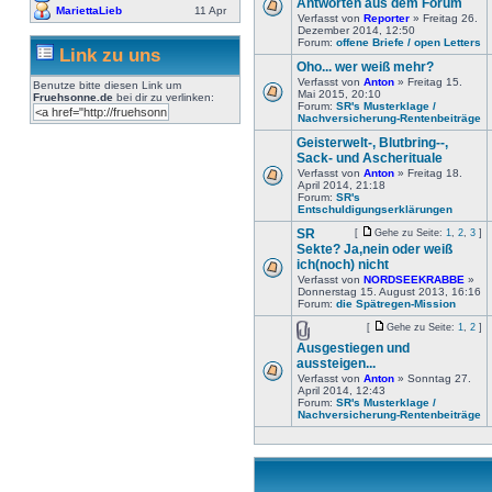
Antworten aus dem Forum
MariettaLieb
11 Apr
Verfasst von
Reporter
» Freitag 26.
Dezember 2014, 12:50
Forum:
offene Briefe / open Letters
Link zu uns
Oho... wer weiß mehr?
Verfasst von
Anton
» Freitag 15.
Benutze bitte diesen Link um
Mai 2015, 20:10
Fruehsonne.de
bei dir zu verlinken:
Forum:
SR's Musterklage /
Nachversicherung-Rentenbeiträge
Geisterwelt-, Blutbring--,
Sack- und Ascherituale
Verfasst von
Anton
» Freitag 18.
April 2014, 21:18
Forum:
SR's
Entschuldigungserklärungen
SR
[
Gehe zu Seite:
1
,
2
,
3
]
Sekte? Ja,nein oder weiß
ich(noch) nicht
Verfasst von
NORDSEEKRABBE
»
Donnerstag 15. August 2013, 16:16
Forum:
die Spätregen-Mission
[
Gehe zu Seite:
1
,
2
]
Ausgestiegen und
aussteigen...
Verfasst von
Anton
» Sonntag 27.
April 2014, 12:43
Forum:
SR's Musterklage /
Nachversicherung-Rentenbeiträge