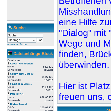
Betroffenen 
Misshandlung
eine Hilfe zu
Suche
"Dialog" mit
Wege und Mö
erweiterte Suche
finden, Brüc
Dateianhänge-Block
Dateiname
überwinden.
Cover_Freikirchen
Größe:
95.7 KiB
Downloads:
304784
Sandy, New Jersey
Größe:
61.27 KiB
Downloads:
154910
Hier ist Plat
01.12.2012 Zers...
Größe:
115.1 KiB
Downloads:
154910
freuen uns, d
IMG_00751
Größe:
630.09 KiB
Downloads:
148789
Blaise Pascal
Größe:
105.06 KiB
Ak
Downloads:
272801