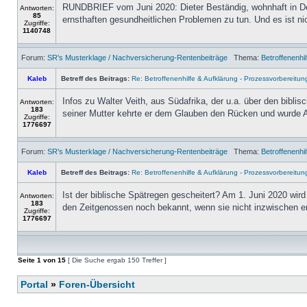
RUNDBRIEF vom Juni 2020: Dieter Beständig, wohnhaft in De
Antworten:
85
ernsthaften gesundheitlichen Problemen zu tun. Und es ist nic
Zugriffe:
1140748
Forum:
SR's Musterklage / Nachversicherung-Rentenbeiträge
Thema:
Betroffenenhi
Kaleb
Betreff des Beitrags:
Re: Betroffenenhilfe & Aufklärung - Prozessvorbereitun
Infos zu Walter Veith, aus Südafrika, der u.a. über den bibli
Antworten:
183
seiner Mutter kehrte er dem Glauben den Rücken und wurde A
Zugriffe:
1776697
Forum:
SR's Musterklage / Nachversicherung-Rentenbeiträge
Thema:
Betroffenenhi
Kaleb
Betreff des Beitrags:
Re: Betroffenenhilfe & Aufklärung - Prozessvorbereitun
Ist der biblische Spätregen gescheitert? Am 1. Juni 2020 wir
Antworten:
183
den Zeitgenossen noch bekannt, wenn sie nicht inzwischen en
Zugriffe:
1776697
Seite
1
von
15
[ Die Suche ergab 150 Treffer ]
Portal
»
Foren-Übersicht