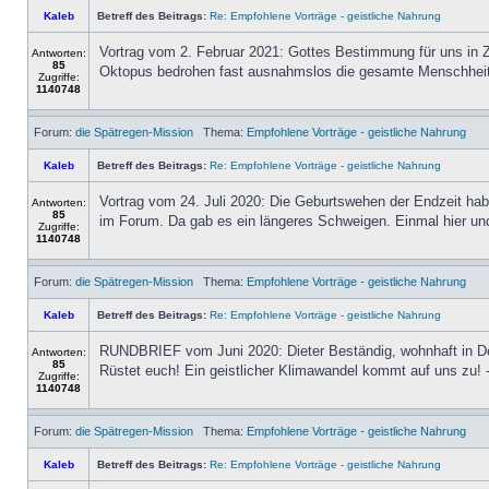
Kaleb
Betreff des Beitrags:
Re: Empfohlene Vorträge - geistliche Nahrung
Vortrag vom 2. Februar 2021: Gottes Bestimmung für uns in 
Antworten:
85
Oktopus bedrohen fast ausnahmslos die gesamte Menschheit. In
Zugriffe:
1140748
Forum:
die Spätregen-Mission
Thema:
Empfohlene Vorträge - geistliche Nahrung
Kaleb
Betreff des Beitrags:
Re: Empfohlene Vorträge - geistliche Nahrung
Vortrag vom 24. Juli 2020: Die Geburtswehen der Endzeit habe
Antworten:
85
im Forum. Da gab es ein längeres Schweigen. Einmal hier und 
Zugriffe:
1140748
Forum:
die Spätregen-Mission
Thema:
Empfohlene Vorträge - geistliche Nahrung
Kaleb
Betreff des Beitrags:
Re: Empfohlene Vorträge - geistliche Nahrung
RUNDBRIEF vom Juni 2020: Dieter Beständig, wohnhaft in De
Antworten:
85
Rüstet euch! Ein geistlicher Klimawandel kommt auf uns zu! 
Zugriffe:
1140748
Forum:
die Spätregen-Mission
Thema:
Empfohlene Vorträge - geistliche Nahrung
Kaleb
Betreff des Beitrags:
Re: Empfohlene Vorträge - geistliche Nahrung