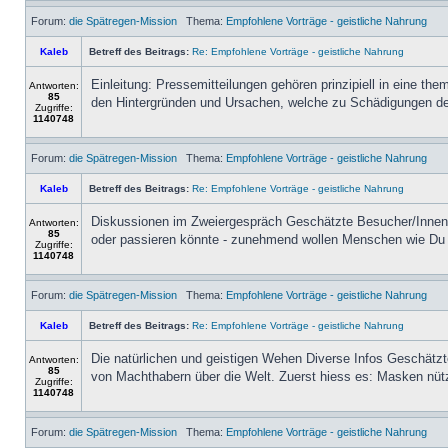
Forum:
die Spätregen-Mission
Thema:
Empfohlene Vorträge - geistliche Nahrung
Kaleb
Betreff des Beitrags:
Re: Empfohlene Vorträge - geistliche Nahrung
Einleitung: Pressemitteilungen gehören prinzipiell in eine t
Antworten:
85
den Hintergründen und Ursachen, welche zu Schädigungen de
Zugriffe:
1140748
Forum:
die Spätregen-Mission
Thema:
Empfohlene Vorträge - geistliche Nahrung
Kaleb
Betreff des Beitrags:
Re: Empfohlene Vorträge - geistliche Nahrung
Diskussionen im Zweiergespräch Geschätzte Besucher/Innen, 
Antworten:
85
oder passieren könnte - zunehmend wollen Menschen wie Du u
Zugriffe:
1140748
Forum:
die Spätregen-Mission
Thema:
Empfohlene Vorträge - geistliche Nahrung
Kaleb
Betreff des Beitrags:
Re: Empfohlene Vorträge - geistliche Nahrung
Die natürlichen und geistigen Wehen Diverse Infos Geschätz
Antworten:
85
von Machthabern über die Welt. Zuerst hiess es: Masken nütz
Zugriffe:
1140748
Forum:
die Spätregen-Mission
Thema:
Empfohlene Vorträge - geistliche Nahrung