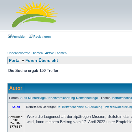
Anmelden
Registrieren
Unbeantwortete Themen
|
Aktive Themen
Portal
»
Foren-Übersicht
Die Suche ergab 150 Treffer
Autor
Forum:
SR's Musterklage / Nachversicherung-Rentenbeiträge
Thema:
Betroffenenhi
Kaleb
Betreff des Beitrags:
Re: Betroffenenhilfe & Aufklärung - Prozessvorbereitun
Wozu die Liegenschaft der Spätregen-Mission, Beilstein das
Antworten:
183
wird, kann meinem Beitrag vom 17. April 2022 unter Empfohlen
Zugriffe:
1776697