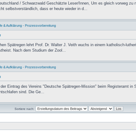
utschland / Schwarzwald Geschätzte Leser/Innen, Um es gleich vorweg zu n
ht selbstverständlich, dass er heute wieder in d...
lfe & Aufklärung - Prozessvorbereitung
g
schen Spätregen lehrt Prof. Dr. Walter J. Veith wuchs in einem katholisch-luth
theist. Nach dem Studium der Zool...
lfe & Aufklärung - Prozessvorbereitung
g
d der Eintrag des Vereins "Deutsche Spätregen-Mission" beim Registeramt in St
tschlafen sind. Die Ge...
Sortiere nach: