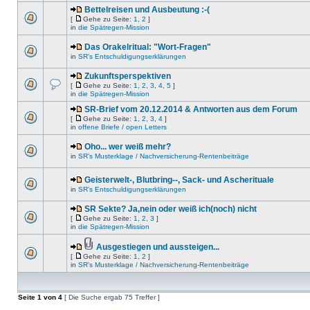
Bettelreisen und Ausbeutung :-(
[
Gehe zu Seite:
1
,
2
]
in
die Spätregen-Mission
Das Orakelritual: "Wort-Fragen"
in
SR's Entschuldigungserklärungen
Zukunftsperspektiven
[
Gehe zu Seite:
1
,
2
,
3
,
4
,
5
]
in
die Spätregen-Mission
SR-Brief vom 20.12.2014 & Antworten aus dem Forum
[
Gehe zu Seite:
1
,
2
,
3
,
4
]
in
offene Briefe / open Letters
Oho... wer weiß mehr?
in
SR's Musterklage / Nachversicherung-Rentenbeiträge
Geisterwelt-, Blutbring--, Sack- und Ascherituale
in
SR's Entschuldigungserklärungen
SR Sekte? Ja,nein oder weiß ich(noch) nicht
[
Gehe zu Seite:
1
,
2
,
3
]
in
die Spätregen-Mission
Ausgestiegen und aussteigen...
[
Gehe zu Seite:
1
,
2
]
in
SR's Musterklage / Nachversicherung-Rentenbeiträge
Seite
1
von
4
[ Die Suche ergab 75 Treffer ]