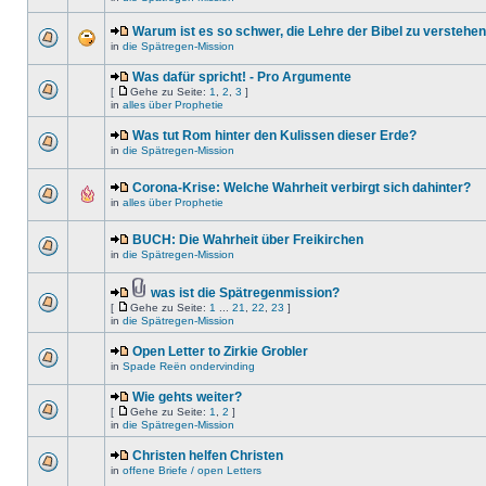
Warum ist es so schwer, die Lehre der Bibel zu verstehen
in
die Spätregen-Mission
Was dafür spricht! - Pro Argumente
[
Gehe zu Seite:
1
,
2
,
3
]
in
alles über Prophetie
Was tut Rom hinter den Kulissen dieser Erde?
in
die Spätregen-Mission
Corona-Krise: Welche Wahrheit verbirgt sich dahinter?
in
alles über Prophetie
BUCH: Die Wahrheit über Freikirchen
in
die Spätregen-Mission
was ist die Spätregenmission?
[
Gehe zu Seite:
1
...
21
,
22
,
23
]
in
die Spätregen-Mission
Open Letter to Zirkie Grobler
in
Spade Reën ondervinding
Wie gehts weiter?
[
Gehe zu Seite:
1
,
2
]
in
die Spätregen-Mission
Christen helfen Christen
in
offene Briefe / open Letters