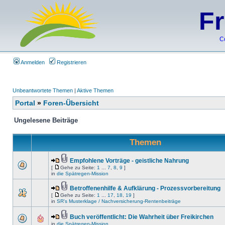
F
C
Anmelden
Registrieren
Unbeantwortete Themen
|
Aktive Themen
Portal
»
Foren-Übersicht
Ungelesene Beiträge
Themen
Empfohlene Vorträge - geistliche Nahrung
[
Gehe zu Seite:
1
...
7
,
8
,
9
]
in
die Spätregen-Mission
Betroffenenhilfe & Aufklärung - Prozessvorbereitung
[
Gehe zu Seite:
1
...
17
,
18
,
19
]
in
SR's Musterklage / Nachversicherung-Rentenbeiträge
Buch veröffentlicht: Die Wahrheit über Freikirchen
in
die Spätregen-Mission