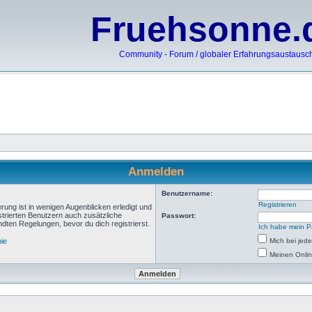
Fruehsonne.
Community - Forum / globaler Erfahrungsaustausc
Anmelden
Benutzername:
Registrieren
rung ist in wenigen Augenblicken erledigt und
istrierten Benutzern auch zusätzliche
Passwort:
ten Regelungen, bevor du dich registrierst.
Ich habe mein P
nie
Mich bei je
Meinen Onlin