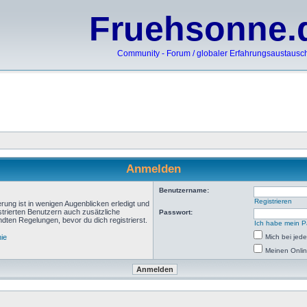
Fruehsonne.
Community - Forum / globaler Erfahrungsaustausc
Anmelden
Benutzername:
Registrieren
rung ist in wenigen Augenblicken erledigt und
istrierten Benutzern auch zusätzliche
Passwort:
ten Regelungen, bevor du dich registrierst.
Ich habe mein P
nie
Mich bei je
Meinen Onlin