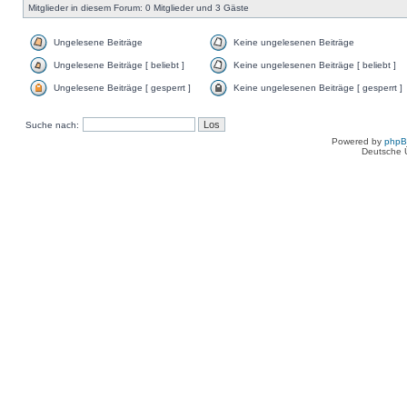
Mitglieder in diesem Forum: 0 Mitglieder und 3 Gäste
Ungelesene Beiträge
Keine ungelesenen Beiträge
Ungelesene Beiträge [ beliebt ]
Keine ungelesenen Beiträge [ beliebt ]
Ungelesene Beiträge [ gesperrt ]
Keine ungelesenen Beiträge [ gesperrt ]
Suche nach:
Powered by
php
Deutsche 