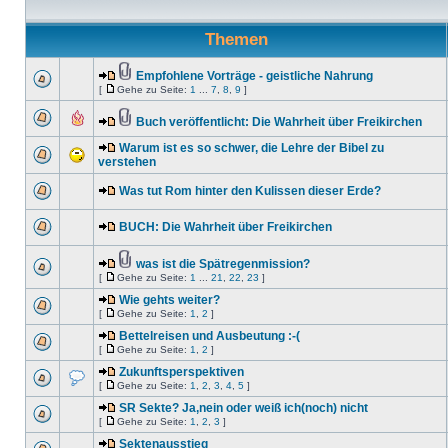
Themen
Empfohlene Vorträge - geistliche Nahrung
[
Gehe zu Seite:
1
...
7
,
8
,
9
]
Buch veröffentlicht: Die Wahrheit über Freikirchen
Warum ist es so schwer, die Lehre der Bibel zu
verstehen
Was tut Rom hinter den Kulissen dieser Erde?
BUCH: Die Wahrheit über Freikirchen
was ist die Spätregenmission?
[
Gehe zu Seite:
1
...
21
,
22
,
23
]
Wie gehts weiter?
[
Gehe zu Seite:
1
,
2
]
Bettelreisen und Ausbeutung :-(
[
Gehe zu Seite:
1
,
2
]
Zukunftsperspektiven
[
Gehe zu Seite:
1
,
2
,
3
,
4
,
5
]
SR Sekte? Ja,nein oder weiß ich(noch) nicht
[
Gehe zu Seite:
1
,
2
,
3
]
Sektenausstieg