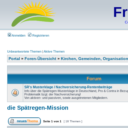
F
C
Anmelden
Registrieren
Unbeantwortete Themen
|
Aktive Themen
Portal
»
Foren-Übersicht
»
Kirchen, Gemeinden, Organisatio
Forum
SR's Musterklage / Nachversicherung-Rentenbeiträge
Info über die Spätregen-Musterklage in Deutschland, Pro & Contra in Bezu
Problematik bzgl. der Nachversicherung!
Von aktiven- und passiven, sowie ausgetretenen Mitgliedern.
die Spätregen-Mission
Seite
1
von
1
[ 18 Themen ]