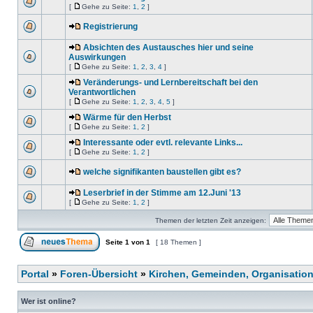
[
Gehe zu Seite:
1
,
2
]
Registrierung
Absichten des Austausches hier und seine
Auswirkungen
[
Gehe zu Seite:
1
,
2
,
3
,
4
]
Veränderungs- und Lernbereitschaft bei den
Verantwortlichen
[
Gehe zu Seite:
1
,
2
,
3
,
4
,
5
]
Wärme für den Herbst
[
Gehe zu Seite:
1
,
2
]
Interessante oder evtl. relevante Links...
[
Gehe zu Seite:
1
,
2
]
welche signifikanten baustellen gibt es?
Leserbrief in der Stimme am 12.Juni '13
[
Gehe zu Seite:
1
,
2
]
Themen der letzten Zeit anzeigen:
Seite
1
von
1
[ 18 Themen ]
Portal
»
Foren-Übersicht
»
Kirchen, Gemeinden, Organisatio
Wer ist online?