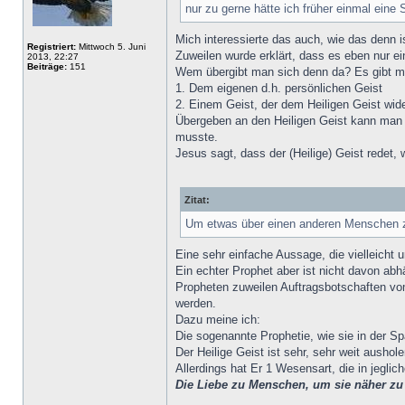
nur zu gerne hätte ich früher einmal eine
Mich interessierte das auch, wie das denn 
Registriert:
Mittwoch 5. Juni
Zuweilen wurde erklärt, dass es eben nur e
2013, 22:27
Beiträge:
151
Wem übergibt man sich denn da? Es gibt m
1. Dem eigenen d.h. persönlichen Geist
2. Einem Geist, der dem Heiligen Geist wide
Übergeben an den Heiligen Geist kann man s
musste.
Jesus sagt, dass der (Heilige) Geist redet,
Zitat:
Um etwas über einen anderen Menschen z
Eine sehr einfache Aussage, die vielleicht 
Ein echter Prophet aber ist nicht davon ab
Propheten zuweilen Auftragsbotschaften vom
werden.
Dazu meine ich:
Die sogenannte Prophetie, wie sie in der Sp
Der Heilige Geist ist sehr, sehr weit aush
Allerdings hat Er 1 Wesensart, die in jegli
Die Liebe zu Menschen, um sie näher zu