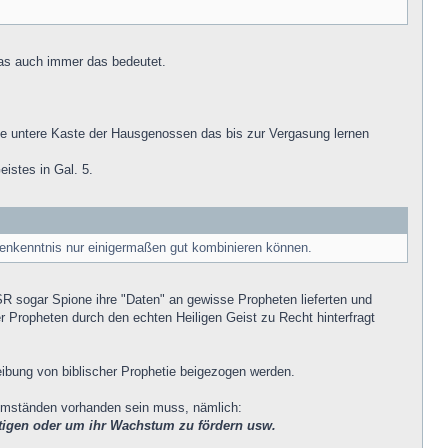
Was auch immer das bedeutet.
die untere Kaste der Hausgenossen das bis zur Vergasung lernen
istes in Gal. 5.
nkenntnis nur einigermaßen gut kombinieren können.
SR sogar Spione ihre "Daten" an gewisse Propheten lieferten und
 Propheten durch den echten Heiligen Geist zu Recht hinterfragt
reibung von biblischer Prophetie beigezogen werden.
en Umständen vorhanden sein muss, nämlich:
utigen oder um ihr Wachstum zu fördern usw.