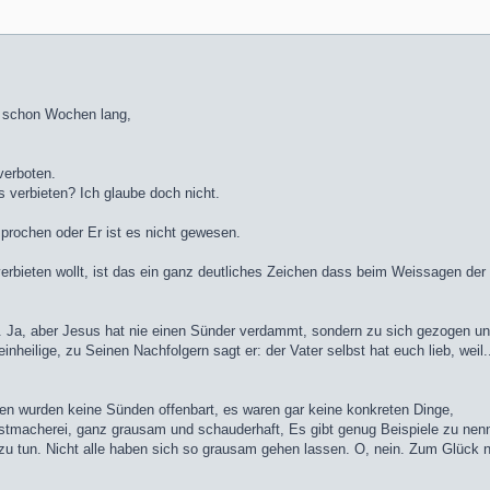
h schon Wochen lang,
verboten.
 verbieten? Ich glaube doch nicht.
prochen oder Er ist es nicht gewesen.
verbieten wollt, ist das ein ganz deutliches Zeichen dass beim Weissagen de
 Ja, aber Jesus hat nie einen Sünder verdammt, sondern zu sich gezogen und l
nheilige, zu Seinen Nachfolgern sagt er: der Vater selbst hat euch lieb, weil..
n wurden keine Sünden offenbart, es waren gar keine konkreten Dinge,
gstmacherei, ganz grausam und schauderhaft, Es gibt genug Beispiele zu nen
u tun. Nicht alle haben sich so grausam gehen lassen. O, nein. Zum Glück n