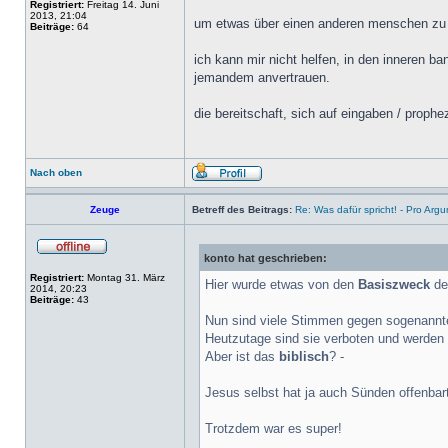
Registriert:
Freitag 14. Juni
2013, 21:04
um etwas über einen anderen menschen zu 
Beiträge:
64
ich kann mir nicht helfen, in den inneren 
jemandem anvertrauen.
die bereitschaft, sich auf eingaben / prop
Nach oben
Zeuge
Betreff des Beitrags:
Re: Was dafür spricht! - Pro Arg
konto hat geschrieben:
Registriert:
Montag 31. März
Hier wurde etwas von den
Basiszweck
de
2014, 20:23
Beiträge:
43
Nun sind viele Stimmen gegen sogenannte
Heutzutage sind sie verboten und werden a
Aber ist das
biblisch
? -
Jesus selbst hat ja auch Sünden offenbart
Trotzdem war es super!