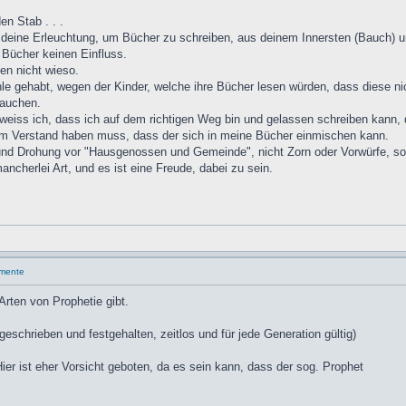
en Stab . . .
s deine Erleuchtung, um Bücher zu schreiben, aus deinem Innersten (Bauch) 
 Bücher keinen Einfluss.
ten nicht wieso.
hle gehabt, wegen der Kinder, welche ihre Bücher lesen würden, dass diese 
rauchen.
weiss ich, dass ich auf dem richtigen Weg bin und gelassen schreiben kann, d
nem Verstand haben muss, dass der sich in meine Bücher einmischen kann.
e und Drohung vor "Hausgenossen und Gemeinde", nicht Zorn oder Vorwürfe, s
ancherlei Art, und es ist eine Freude, dabei zu sein.
umente
Arten von Prophetie gibt.
geschrieben und festgehalten, zeitlos und für jede Generation gültig)
er ist eher Vorsicht geboten, da es sein kann, dass der sog. Prophet