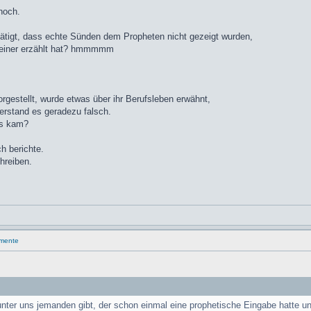
noch.
stätigt, dass echte Sünden dem Propheten nicht gezeigt wurden,
 keiner erzählt hat? hmmmmm
gestellt, wurde etwas über ihr Berufsleben erwähnt,
verstand es geradezu falsch.
us kam?
h berichte.
hreiben.
umente
 unter uns jemanden gibt, der schon einmal eine prophetische Eingabe hatte 