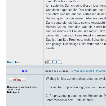
ihrer Hüfte bis zum Kinn.
Ich sagte ihr: Du, ich sehe diesen leuchtend
Und dann sagte ich ihr: Das bedeutet, das
erleuchtet und hat auf das Verfassen deiner
Sie fing gleich an zu weinen. Aber wir wuss
Dann sagte sie, sie hätte solche Angstgefü
Herzen Gottes, eben das, was die Kinder b
Und sie weinte vor Freude und sagte: Jetzt 
weiss jetzt, dass ich keine Angst vor mei
Das ist familiäre Prophetie, nicht Schand
Wie gesagt: Der Heilige Geist wirkt auf so m
Kaleb
Nach oben
Nina
Betreff des Beitrags:
Re: Was dafür spricht! - Pro Arg
Wichtig ist hier zu verstehen, dass es zwei 
1. biblische Prophezeiuung (von Gott nieder
Registriert:
Montag 8. Juni
2020, 12:16
Beiträge:
6
2. Prophezeiuung durch einen Menschen. (Hi
unter menschlichem Einfluss steht.