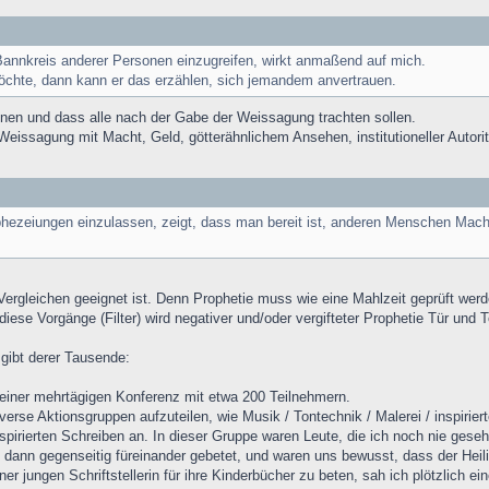
 Bannkreis anderer Personen einzugreifen, wirkt anmaßend auf mich.
chte, dann kann er das erzählen, sich jemandem anvertrauen.
önnen und dass alle nach der Gabe der Weissagung trachten sollen.
Weissagung mit Macht, Geld, götterähnlichem Ansehen, institutioneller Autori
ophezeiungen einzulassen, zeigt, dass man bereit ist, anderen Menschen Macht
ergleichen geeignet ist. Denn Prophetie muss wie eine Mahlzeit geprüft wer
iese Vorgänge (Filter) wird negativer und/oder vergifteter Prophetie Tür und 
 gibt derer Tausende:
i einer mehrtägigen Konferenz mit etwa 200 Teilnehmern.
erse Aktionsgruppen aufzuteilen, wie Musik / Tontechnik / Malerei / inspirier
pirierten Schreiben an. In dieser Gruppe waren Leute, die ich noch nie gese
 dann gegenseitig füreinander gebetet, und waren uns bewusst, dass der Heili
r jungen Schriftstellerin für ihre Kinderbücher zu beten, sah ich plötzlich e