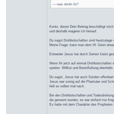
-----was denkt ihr?
Konto, dieser Dein Beitrag beschäftigt mic
und deshalb reagiere ich hierauf.
Du sagst Drohbotschaften sind heutzutage 
Meine Frage: kann man dem Hl. Geist etwas
Entweder Jesus hat durch Seinen Geist ges
Wenn Ihr jetzt auf einmal Drohbotschaften 
spielen. Willkür und Beeinflußung ebenfalls.
Du sagst, Jesus hat auch Sünden offenbart.
Jesus war zornig auf die Pharisäer und Schei
ließ es selber mal nach.
Bei den Drohbotschaften und Todesdrohunge
die genannt wurden, es war einfach nur An
Es hatte mit dem Charakter des Propheten z