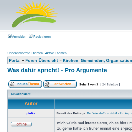
Anmelden
Registrieren
Unbeantwortete Themen
|
Aktive Themen
Portal
»
Foren-Übersicht
»
Kirchen, Gemeinden, Organisatio
Was dafür spricht! - Pro Argumente
Seite
3
von
3
[ 24 Beiträge ]
Druckansicht
Autor
piefke
Betreff des Beitrags:
Re: Was dafür spricht! - Pro Arg
mich würde mal interessieren, ob es hier u
zu gerne hätte ich früher einmal eine sr-pro