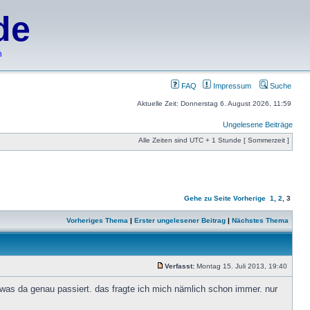
de
h
FAQ
Impressum
Suche
Aktuelle Zeit: Donnerstag 6. August 2026, 11:59
Ungelesene Beiträge
Alle Zeiten sind UTC + 1 Stunde [ Sommerzeit ]
Gehe zu Seite
Vorherige
1
,
2
,
3
Vorheriges Thema
|
Erster ungelesener Beitrag
|
Nächstes Thema
Verfasst:
Montag 15. Juli 2013, 19:40
 was da genau passiert. das fragte ich mich nämlich schon immer. nur