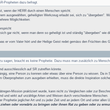
 SR-Propheten dazu befragt.
ist, wenn der HERR durch einen Menschen spricht.
inem ausgewählten, geheiligten Werkzeug erlaubt sei, sich zu "übergeben". 
ehrere Möglichkeiten:
rspricht
ich gar nicht, wenn man denn so geheiligt ist und ständig "übergeben" wie 
 was er vom Vater hört und der Heilige Geist redet gemäss den Früchten des Ge
u sagen, braucht es keine Prophetie. Dazu muss man zusätzlich zu Mensche
und ausschliesslich auf SR zutreffen könnte.
hängig, eine Person zu kennen oder etwas über eine Person zu wissen. Da in 
 Oberpropheten zum ausgeben erhielten, muss die direkte Inspiration solcher
ätregen-Mission praktiziert wurde, kann nicht zu Vergleichen oder zur Besch
olend und wirkt auf unzählige Arten und Weisen durch verschiedene Menschen.
cher Prophetie jeglicher Art und zu jeder Zeit und an jedem Ort und unter all
 ziehen oder vorwärts zu bringen oder ihnen Rat zu geben oder zu erm