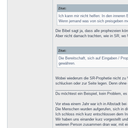
Zitat:
Ich kann mir nicht helfen: In den inneren
Wenn jemand was von sich preisgeben mö
Die Bibel sagt ja, dass alle prophezeien k
Aber nicht darnach trachten, wie in SR, wo 
Zitat:
Die Bereitschaft, sich auf Eingaben / Pr
gewähren.
Wobei wiederum die SR-Prophetie nicht zu V
schlucken oder zur Seite legen. Denn ohne d
____________________________
Du möchtest ein Beispiel, kein Problem, es
Vor etwa einem Jahr war ich in Albstadt be
Die Menschen wurden aufgerufen, sich in div
Ich schloss mich kurz entschlossen dem Ins
Wir haben uns einander kurz vorgestellt und
weiteren Person zusammen dran war, mit eine