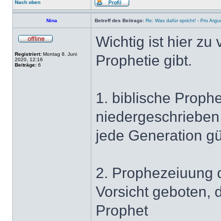
Nach oben
Nina
Betreff des Beitrags:
Re: Was dafür spricht! - Pro Arg
Wichtig ist hier zu
Registriert:
Montag 8. Juni
Prophetie gibt.
2020, 12:16
Beiträge:
6
1. biblische Proph
niedergeschrieben 
jede Generation gül
2. Prophezeiuung d
Vorsicht geboten, 
Prophet