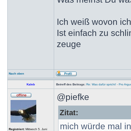
Ich weiß wovon ich
Ist einfach zu sch
zeuge
Nach oben
Kaleb
Betreff des Beitrags:
Re: Was dafür spricht! - Pro Arg
@piefke
Zitat:
mich würde mal in
Registriert:
Mittwoch 5. Juni