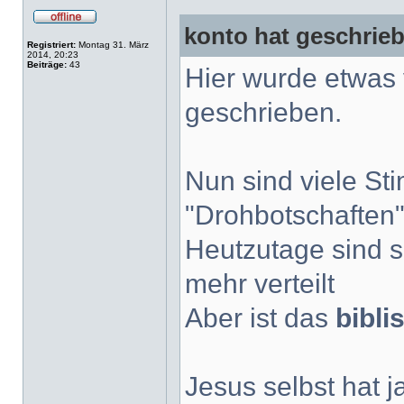
konto hat geschrie
Registriert:
Montag 31. März
2014, 20:23
Beiträge:
43
Hier wurde etwas
geschrieben.
Nun sind viele S
"Drohbotschaften" 
Heutzutage sind s
mehr verteilt
Aber ist das
bibli
Jesus selbst hat 