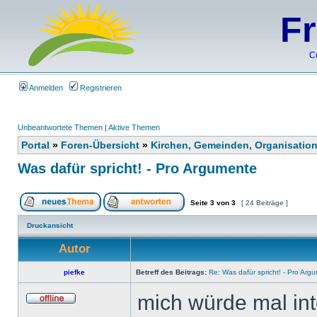
F
C
Anmelden
Registrieren
Unbeantwortete Themen
|
Aktive Themen
Portal
»
Foren-Übersicht
»
Kirchen, Gemeinden, Organisatio
Was dafür spricht! - Pro Argumente
Seite
3
von
3
[ 24 Beiträge ]
Druckansicht
Autor
piefke
Betreff des Beitrags:
Re: Was dafür spricht! - Pro Arg
mich würde mal int