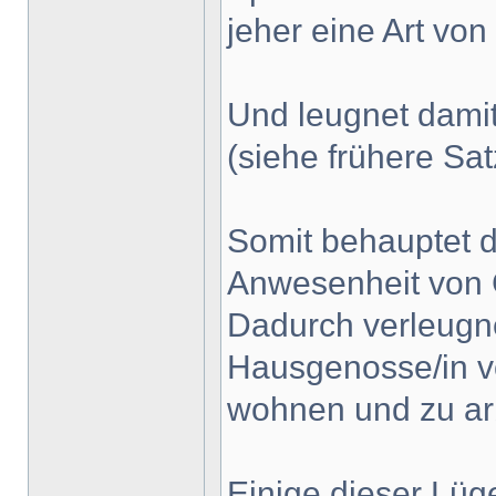
jeher eine Art vo
Und leugnet damit
(siehe frühere S
Somit behauptet d
Anwesenheit von G
Dadurch verleugne
Hausgenosse/in vo
wohnen und zu ar
Einige dieser Lüg