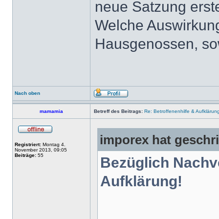
neue Satzung erste
Welche Auswirkung
Hausgenossen, sow
Nach oben
mamamia
Betreff des Beitrags:
Re: Betroffenenhilfe & Aufklärun
imporex hat geschr
Registriert:
Montag 4.
November 2013, 09:05
Beiträge:
55
Bezüglich Nachve
Aufklärung!