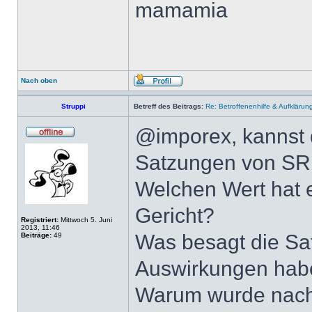
mamamia
Nach oben
Struppi
Betreff des Beitrags:
Re: Betroffenenhilfe & Aufklärun
@imporex, kannst 
Satzungen von SR
Welchen Wert hat e
Gericht?
Registriert:
Mittwoch 5. Juni
2013, 11:46
Was besagt die Sa
Beiträge:
49
Auswirkungen habe
Warum wurde nach 