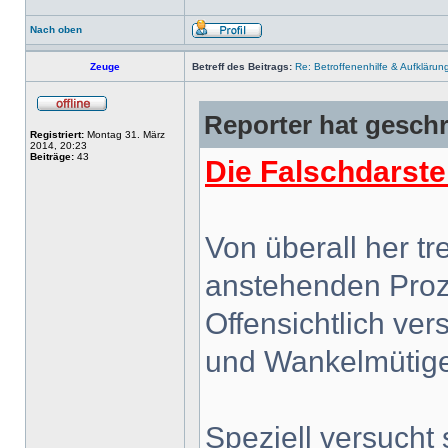
Nach oben
Zeuge
Betreff des Beitrags:
Re: Betroffenenhilfe & Aufklärun
Reporter hat geschr
Registriert:
Montag 31. März
2014, 20:23
Beiträge:
43
Die Falschdarste
Von überall her t
anstehenden Proz
Offensichtlich ver
und Wankelmütige
Speziell versucht