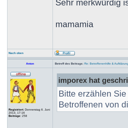
Sehr merkwürdig is
mamamia
Nach oben
Anton
Betreff des Beitrags:
Re: Betroffenenhilfe & Aufklärun
imporex hat geschr
Bitte erzählen Si
Betroffenen von di
Registriert:
Donnerstag 6. Juni
2013, 17:16
Beiträge:
258