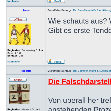
Nach oben
Anton
Betreff des Beitrags:
Re: Betroffenenhilfe & Aufklärun
Wie schauts aus? 
Gibt es erste Ten
Registriert:
Donnerstag 6. Juni
2013, 17:16
Beiträge:
258
Nach oben
Reporter
Betreff des Beitrags:
Re: Betroffenenhilfe & Aufklärun
Die Falschdarstel
Von überall her tr
anstehenden Proz
Registriert:
Mittwoch 5. Juni