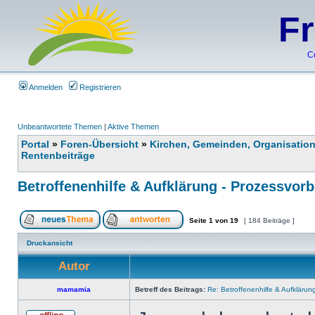
F
C
Anmelden
Registrieren
Unbeantwortete Themen
|
Aktive Themen
Portal
»
Foren-Übersicht
»
Kirchen, Gemeinden, Organisatio
Rentenbeiträge
Betroffenenhilfe & Aufklärung - Prozessvorb
Seite
1
von
19
[ 184 Beiträge ]
Druckansicht
Autor
mamamia
Betreff des Beitrags:
Re: Betroffenenhilfe & Aufklärun