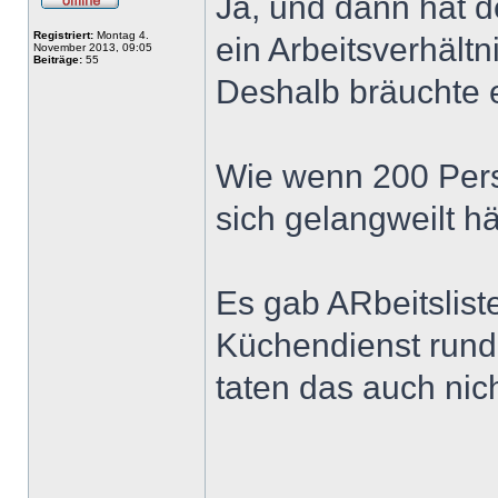
Ja, und dann hat d
Registriert:
Montag 4.
ein Arbeitsverhältni
November 2013, 09:05
Beiträge:
55
Deshalb bräuchte 
Wie wenn 200 Pers
sich gelangweilt hä
Es gab ARbeitslist
Küchendienst rund 
taten das auch nich