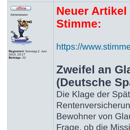
Neuer Artikel
Administrator
Stimme:
https://www.stimme
Registriert:
Sonntag 2. Juni
2013, 23:17
Beiträge:
22
Zweifel an Gl
(Deutsche Sp
Die Klage der Spä
Rentenversicherung
Bewohner von Gla
Frage, ob die Miss