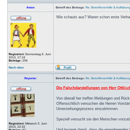
Anton
Betreff des Beitrags:
Re: Betroffenenhilfe & Aufklärun
Wie schauts aus? Waren schon erste Verha
Registriert:
Donnerstag 6. Juni
2013, 17:16
Beiträge:
258
Nach oben
Reporter
Betreff des Beitrags:
Re: Betroffenenhilfe & Aufklärun
Die Falschdarstellungen von Herr Ottlicz
Von überall her treffen Meldungen und Rück
Offensichtlich versuchen die Herren Vorstän
Umerziehungsprozess einzutrimmen.
Speziell versucht sie den Menschen vorzutä
Registriert:
Mittwoch 5. Juni
2013, 22:32
Und leugnet damit, dass die einwohnenden 
Beiträge:
67