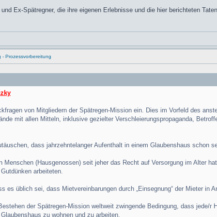
und Ex-Spätregner, die ihre eigenen Erlebnisse und die hier berichteten Tate
g - Prozessvorbereitung
czky
ckfragen von Mitgliedern der Spätregen-Mission ein. Dies im Vorfeld des ans
ände mit allen Mitteln, inklusive gezielter Verschleierungspropaganda, Betro
täuschen, dass jahrzehntelanger Aufenthalt in einem Glaubenshaus schon seit
n Menschen (Hausgenossen) seit jeher das Recht auf Versorgung im Alter ha
Gutdünken arbeiteten.
ass es üblich sei, dass Mietvereinbarungen durch „Einsegnung“ der Mieter in 
 Bestehen der Spätregen-Mission weltweit zwingende Bedingung, dass jede/r 
em Glaubenshaus zu wohnen und zu arbeiten.