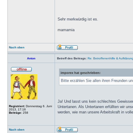
Sehr merkwürdig ist es.
mamamia
Nach oben
Anton
Betreff des Beitrags:
Re: Betroffenenhilfe & Aufklärun
imporex hat geschrieben:
Bitte erzählen Sie allen ihren Freunden u
Ja! Und lasst uns kein schlechtes Gewissen
Registriert:
Donnerstag 6. Juni
Untertanen. Als Untertanen erfüllten wir un
2013, 17:16
werden, wie man unsere Arbeitskraft in vo
Beiträge:
258
Nach oben