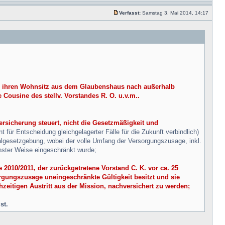
Verfasst:
Samstag 3. Mai 2014, 14:17
ie ihren Wohnsitz aus dem Glaubenshaus nach außerhalb
 Cousine des stellv. Vorstandes R. O. u.v.m..
rsicherung steuert, nicht die Gesetzmäßigkeit und
 für Entscheidung gleichgelagerter Fälle für die Zukunft verbindlich)
algesetzgebung, wobei der volle Umfang der Versorgungszusage, inkl.
nster Weise eingeschränkt wurde;
010/2011, der zurückgetretene Vorstand C. K. vor ca. 25
rgungszusage uneingeschränkte Gültigkeit besitzt und sie
eitigen Austritt aus der Mission, nachversichert zu werden;
st.