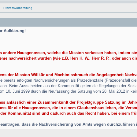
g - Prozessvorbereitung
r Aufklärung!
ass andere Hausgenossen, welche die Mission verlassen haben, indem s
me nachversichert wurden (wie z.B. Herr H. W., Herr R. P., oder auch die
tens der Mission Willkür und Machtmissbrauch die Angelegenheit Nachve
 bereits erfolgten Nachversicherungen als Präzedenzfälle (Präzedenzfall dient
n kann. Beim Ausscheiden aus der Kommunität gelten die Regelungen der Sozi
om 10. Juni 1999 durch die Neufassung der Satzung vom 28. Mai 2012 in kei
ss anlässlich einer Zusammenkunft der Projektgruppe Satzung im Jahre 2
 dass für alle Hausgenossen, die in einem Glaubenshaus leben, die Verso
 der Kommunität sind und dadurch auch das Recht haben, bei einem frühz
u beantragen, dass die Nachversicherung von Amts wegen durchzuführen i