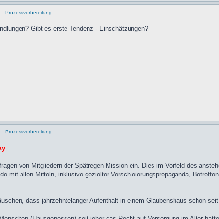
g - Prozessvorbereitung
ndlungen? Gibt es erste Tendenz - Einschätzungen?
g - Prozessvorbereitung
ky
fragen von Mitgliedern der Spätregen-Mission ein. Dies im Vorfeld des anst
de mit allen Mitteln, inklusive gezielter Verschleierungspropaganda, Betroff
uschen, dass jahrzehntelanger Aufenthalt in einem Glaubenshaus schon seit j
Menschen (Hausgenossen) seit jeher das Recht auf Versorgung im Alter hat