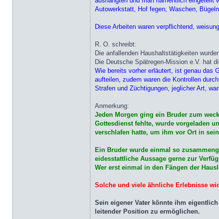
aushängten und man namentlich eingeteilt w
Autowerkstatt, Hof fegen, Waschen, Bügeln,
Diese Arbeiten waren verpflichtend, weisung
R. O. schreibt:
Die anfallenden Haushaltstätigkeiten wurde
Die Deutsche Spätregen-Mission e.V. hat die
Wie bereits vorher erläutert, ist genau das
aufteilen, zudem waren die Kontrollen durch
Strafen und Züchtigungen, jeglicher Art, w
Anmerkung:
Jeden Morgen ging ein Bruder zum wecke
Gottesdienst fehlte, wurde vorgeladen 
verschlafen hatte, um ihm vor Ort in se
Ein Bruder wurde einmal so zusammenges
eidesstattliche Aussage gerne zur Verfü
Wer erst einmal in den Fängen der Hausl
Solche und viele ähnliche Erlebnisse wi
Sein eigener Vater könnte ihm eigentlich
leitender Position zu ermöglichen.