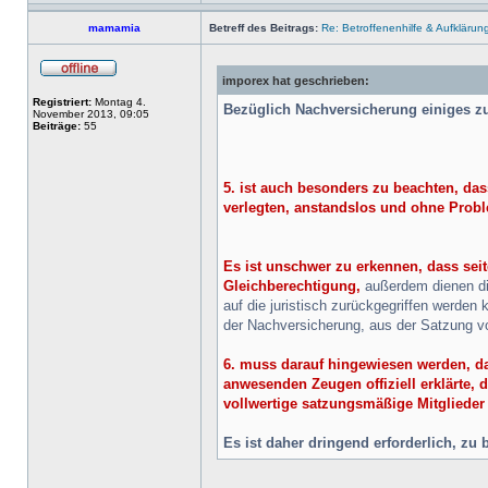
mamamia
Betreff des Beitrags:
Re: Betroffenenhilfe & Aufklärun
imporex hat geschrieben:
Registriert:
Montag 4.
Bezüglich Nachversicherung einiges zu
November 2013, 09:05
Beiträge:
55
5. ist auch besonders zu beachten, d
verlegten, anstandslos und ohne Proble
Es ist unschwer zu erkennen, dass sei
Gleichberechtigung,
außerdem dienen die
auf die juristisch zurückgegriffen werde
der Nachversicherung, aus der Satzung v
6. muss darauf hingewiesen werden, da
anwesenden Zeugen offiziell erklärte,
vollwertige satzungsmäßige Mitglieder
Es ist daher dringend erforderlich, z