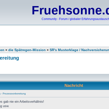
Fruehsonne.
Community - Forum / globaler Erfahrungsaustausc
nen
»
die Spätregen-Mission
»
SR's Musterklage / Nachversicheru
ereitung
Nachricht
g - Prozessvorbereitung
s gab nie ein Arbeitsverhältnis!
ng usw.