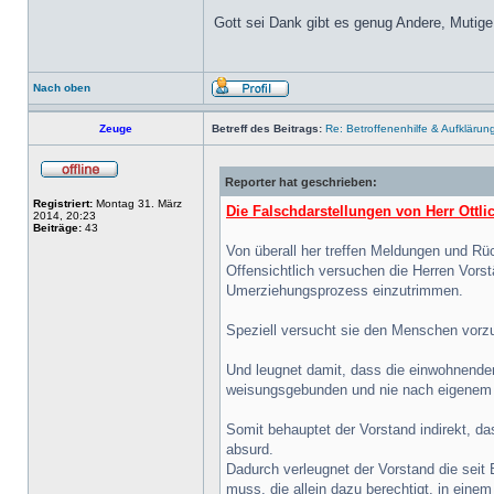
Gott sei Dank gibt es genug Andere, Mutige 
Nach oben
Zeuge
Betreff des Beitrags:
Re: Betroffenenhilfe & Aufklärun
Reporter hat geschrieben:
Registriert:
Montag 31. März
Die Falschdarstellungen von Herr Ottli
2014, 20:23
Beiträge:
43
Von überall her treffen Meldungen und Rü
Offensichtlich versuchen die Herren Vorst
Umerziehungsprozess einzutrimmen.
Speziell versucht sie den Menschen vorzu
Und leugnet damit, dass die einwohnende
weisungsgebunden und nie nach eigenem 
Somit behauptet der Vorstand indirekt, d
absurd.
Dadurch verleugnet der Vorstand die seit
muss, die allein dazu berechtigt, in ein