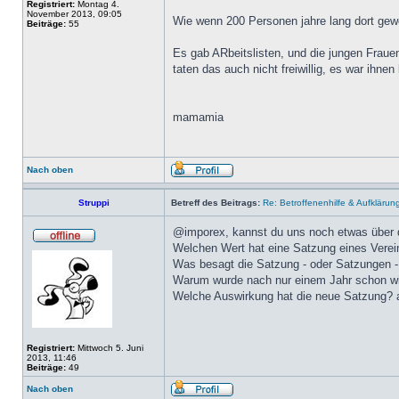
Registriert:
Montag 4.
November 2013, 09:05
Wie wenn 200 Personen jahre lang dort gewo
Beiträge:
55
Es gab ARbeitslisten, und die jungen Fraue
taten das auch nicht freiwillig, es war ihnen
mamamia
Nach oben
Struppi
Betreff des Beitrags:
Re: Betroffenenhilfe & Aufklärun
@imporex, kannst du uns noch etwas über
Welchen Wert hat eine Satzung eines Verei
Was besagt die Satzung - oder Satzungen -
Warum wurde nach nur einem Jahr schon wie
Welche Auswirkung hat die neue Satzung? a
Registriert:
Mittwoch 5. Juni
2013, 11:46
Beiträge:
49
Nach oben