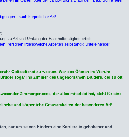
rbeiten im Garten oder der Landwirtschaft, auf dem Bau, Schreinerei,
igungen - auch körperlicher Art!
t.
ung zu Art und Umfang der Haushaltstätigkeit erteilt.
enden Personen irgendwelche Arbeiten selbständig untereinander
ruhr-Gottesdienst zu wecken. Wer des Öfteren im Vieruhr-
 Brüder sogar ins Zimmer des ungehorsamen Bruders, der zu oft
sender Zimmergenosse, der alles miterlebt hat, steht für eine
eelische und körperliche Grausamkeiten der besonderen Art!
Taten, nur um seinen Kindern eine Karriere in gehobener und