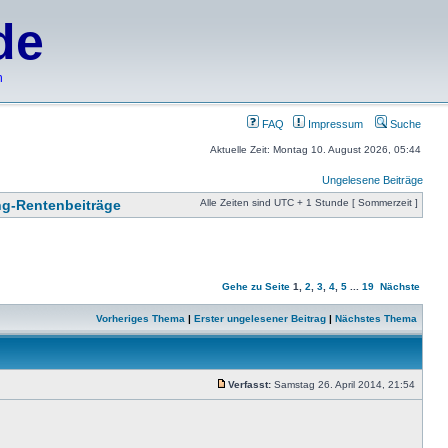
de
h
FAQ
Impressum
Suche
Aktuelle Zeit: Montag 10. August 2026, 05:44
Ungelesene Beiträge
ng-Rentenbeiträge
Alle Zeiten sind UTC + 1 Stunde [ Sommerzeit ]
Gehe zu Seite
1
,
2
,
3
,
4
,
5
...
19
Nächste
Vorheriges Thema
|
Erster ungelesener Beitrag
|
Nächstes Thema
Verfasst:
Samstag 26. April 2014, 21:54