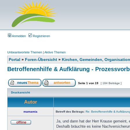
Anmelden
Registrieren
Unbeantwortete Themen
|
Aktive Themen
Portal
»
Foren-Übersicht
»
Kirchen, Gemeinden, Organisatio
Betroffenenhilfe & Aufklärung - Prozessvorb
Seite
1
von
19
[ 184 Beiträge ]
Druckansicht
Autor
mamamia
Betreff des Beitrags:
Re: Betroffenenhilfe & Aufklärun
Ja, und dann hat der Herr Krause gemeint, e
Deshalb bräuchte es keine Nachversicheru