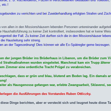
urde; z. B. Küchendienst, Putzen in verschiedenen Gebäuden und Toiletten, a
 etc.!
sgebunden zu verrichten und bei Zuwiderhandlung erfolgten Strafen und Zücht
n von allen in den Missionshäusern lebenden Personen untereinander aufgeteil
 Haushaltsführung zu keiner Zeit kontrolliert, insbesondere hat er keine Weis
 Gegenteil der Fall. Zu keiner Zeit durften sich die in den Missionshäuser leb
 die Hausleitung sehr streng.
aren an der Tagesordnung! Dies können wir alle Ex-Spätregler gerne bezeugen.
n der jungen Brüder ins Brüderhaus in Libanon, um die Brüder zum Vie
und Strafmaßnahmen wurden eingeleitet. Manchmal kam ein Trupp älterer
inem Zimmer eine ordentliche Tracht Prügel zu verabreichen.
chlagen, dass er grün und blau, blutend am Boden lag. Ein damals anwe
gung!
eiter als Hausgenosse gefangen war, erlebte Zwangsarbeit, Sklaverei, s
derlegen die Ausführungen des Vorstandes Ruben Ottliczky.
 diese Dinge berichten, aber er versteckt sich und leugnet heute diese 