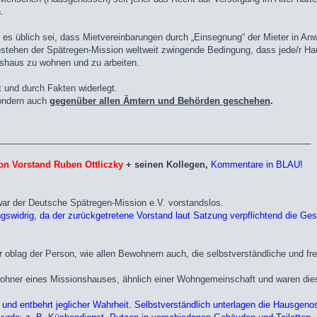
.
s es üblich sei, dass Mietvereinbarungen durch „Einsegnung“ der Mieter in A
estehen der Spätregen-Mission weltweit zwingende Bedingung, dass jede/r Ha
enshaus zu wohnen und zu arbeiten.
t und durch Fakten widerlegt.
sondern auch
gegenüber allen Ämtern und Behörden geschehen
.
_______________________________________________________________
von Vorstand Ruben Ottliczky
+ seinen Kollegen,
Kommentare in BLAU!
war der Deutsche Spätregen-Mission e.V. vorstandslos.
swidrig, da der zurückgetretene Vorstand laut Satzung verpflichtend die Gesc
 oblag der Person, wie allen Bewohnern auch, die selbstverständliche und f
ohner eines Missionshauses, ähnlich einer Wohngemeinschaft und waren die
und entbehrt jeglicher Wahrheit. Selbstverständlich unterlagen die Hausgenos