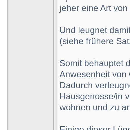
jeher eine Art vo
Und leugnet damit
(siehe frühere S
Somit behauptet d
Anwesenheit von G
Dadurch verleugne
Hausgenosse/in vo
wohnen und zu ar
Einige dieser Lüg