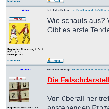
Nach oben
Anton
Betreff des Beitrags:
Re: Betroffenenhilfe & Aufklärun
Wie schauts aus? 
Gibt es erste Ten
Registriert:
Donnerstag 6. Juni
2013, 17:16
Beiträge:
258
Nach oben
Reporter
Betreff des Beitrags:
Re: Betroffenenhilfe & Aufklärun
Die Falschdarstel
Von überall her tr
anstehenden Proz
Registriert:
Mittwoch 5. Juni