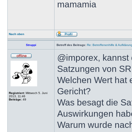
mamamia
Nach oben
Struppi
Betreff des Beitrags:
Re: Betroffenenhilfe & Aufklärun
@imporex, kannst 
Satzungen von SR
Welchen Wert hat e
Gericht?
Registriert:
Mittwoch 5. Juni
2013, 11:46
Was besagt die Sa
Beiträge:
49
Auswirkungen habe
Warum wurde nach 