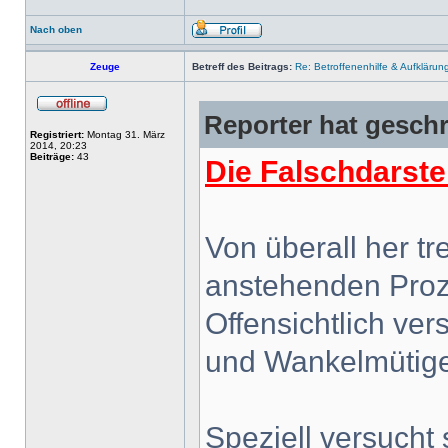
Nach oben
Zeuge
Betreff des Beitrags:
Re: Betroffenenhilfe & Aufklärun
Reporter hat geschr
Registriert:
Montag 31. März
2014, 20:23
Beiträge:
43
Die Falschdarste
Von überall her t
anstehenden Proz
Offensichtlich ver
und Wankelmütige
Speziell versucht