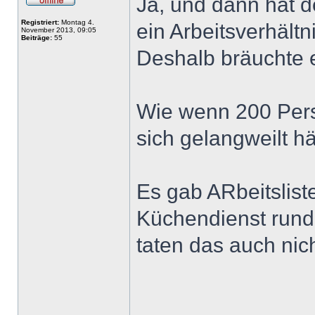
Ja, und dann hat d
Registriert:
Montag 4.
ein Arbeitsverhältni
November 2013, 09:05
Beiträge:
55
Deshalb bräuchte 
Wie wenn 200 Pers
sich gelangweilt hä
Es gab ARbeitslist
Küchendienst rund 
taten das auch nich