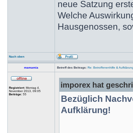
neue Satzung erste
Welche Auswirkung
Hausgenossen, sow
Nach oben
mamamia
Betreff des Beitrags:
Re: Betroffenenhilfe & Aufklärun
imporex hat geschr
Registriert:
Montag 4.
November 2013, 09:05
Beiträge:
55
Bezüglich Nachve
Aufklärung!