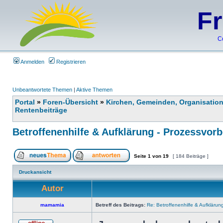
F
C
Anmelden
Registrieren
Unbeantwortete Themen
|
Aktive Themen
Portal
»
Foren-Übersicht
»
Kirchen, Gemeinden, Organisatio
Rentenbeiträge
Betroffenenhilfe & Aufklärung - Prozessvorb
Seite
1
von
19
[ 184 Beiträge ]
Druckansicht
Autor
mamamia
Betreff des Beitrags:
Re: Betroffenenhilfe & Aufklärun