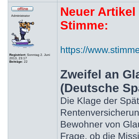
Neuer Artikel
Administrator
Stimme:
https://www.stimme
Registriert:
Sonntag 2. Juni
2013, 23:17
Beiträge:
22
Zweifel an Gl
(Deutsche Sp
Die Klage der Spä
Rentenversicherung
Bewohner von Gla
Frage, ob die Miss