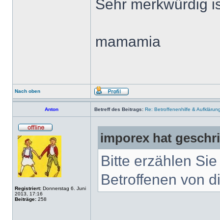
Sehr merkwürdig is
mamamia
Nach oben
Anton
Betreff des Beitrags:
Re: Betroffenenhilfe & Aufklärun
imporex hat geschr
Bitte erzählen Si
Betroffenen von di
Registriert:
Donnerstag 6. Juni
2013, 17:16
Beiträge:
258