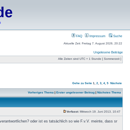
de
h
FAQ
Impressum
Suche
Aktuelle Zeit: Freitag 7. August 2026, 20:22
Ungelesene Beiträge
Alle Zeiten sind UTC + 1 Stunde [ Sommerzeit ]
Gehe zu Seite
1
,
2
,
3
,
4
,
5
Nächste
Vorheriges Thema
|
Erster ungelesener Beitrag
|
Nächstes Thema
Verfasst:
Mittwoch 19. Juni 2013, 10:47
verantwortlichen? oder ist es tatsächlich so wie F.v.V. meinte, dass sr