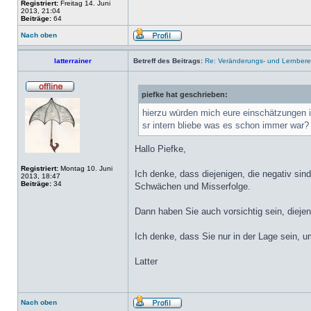
Registriert:
Freitag 14. Juni
2013, 21:04
Beiträge:
64
Nach oben
latterrainer
Betreff des Beitrags:
Re: Veränderungs- und Lernbereit
piefke hat geschrieben:
hierzu würden mich eure einschätzungen int
sr intern bliebe was es schon immer war?
Hallo Piefke,
Registriert:
Montag 10. Juni
Ich denke, dass diejenigen, die negativ sin
2013, 18:47
Beiträge:
34
Schwächen und Misserfolge.
Dann haben Sie auch vorsichtig sein, diejen
Ich denke, dass Sie nur in der Lage sein, u
Latter
Nach oben