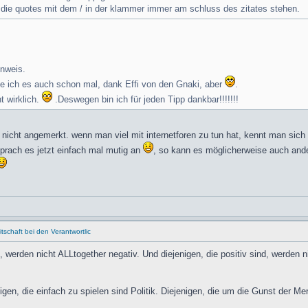
s die quotes mit dem / in der klammer immer am schluss des zitates stehen.
inweis.
ßte ich es auch schon mal, dank Effi von den Gnaki, aber
.
t wirklich.
.Deswegen bin ich für jeden Tipp dankbar!!!!!!!
ir nicht angemerkt. wenn man viel mit internetforen zu tun hat, kennt man sich 
 sprach es jetzt einfach mal mutig an
, so kann es möglicherweise auch and
schaft bei den Verantwortlic
d, werden nicht ALLtogether negativ. Und diejenigen, die positiv sind, werde
igen, die einfach zu spielen sind Politik. Diejenigen, die um die Gunst der 