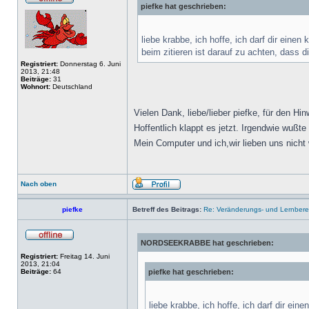
piefke hat geschrieben:
liebe krabbe, ich hoffe, ich darf dir einen
beim zitieren ist darauf zu achten, dass 
Registriert:
Donnerstag 6. Juni
2013, 21:48
Beiträge:
31
Wohnort:
Deutschland
Vielen Dank, liebe/lieber piefke, für den Hin
Hoffentlich klappt es jetzt. Irgendwie wußt
Mein Computer und ich,wir lieben uns nicht 
Nach oben
piefke
Betreff des Beitrags:
Re: Veränderungs- und Lernbereit
NORDSEEKRABBE hat geschrieben:
Registriert:
Freitag 14. Juni
2013, 21:04
Beiträge:
64
piefke hat geschrieben:
liebe krabbe, ich hoffe, ich darf dir ein