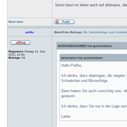
Sonst lasst es lieber auch auf afrikaans, d
Nach oben
piefke
Betreff des Beitrags:
Re: Veränderungs- und Lernbereit
NORDSEEKRABBE hat geschrieben:
Registriert:
Freitag 14. Juni
2013, 21:04
Beiträge:
64
latterrainer hat geschrieben:
Hallo Piefke,
Ich denke, dass diejenigen, die negativ
Schwächen und Misserfolge.
Dann haben Sie auch vorsichtig sein, di
geräumt.
Ich denke, dass Sie nur in der Lage sei
Latter