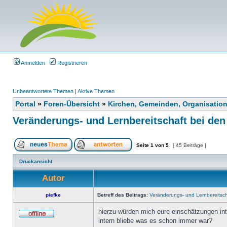
Anmelden
Registrieren
Unbeantwortete Themen
|
Aktive Themen
Portal
»
Foren-Übersicht
»
Kirchen, Gemeinden, Organisatio
Veränderungs- und Lernbereitschaft bei den
Seite
1
von
5
[ 45 Beiträge ]
Druckansicht
Autor
piefke
Betreff des Beitrags:
Veränderungs- und Lernbereitsch
hierzu würden mich eure einschätzungen inter
intern bliebe was es schon immer war?