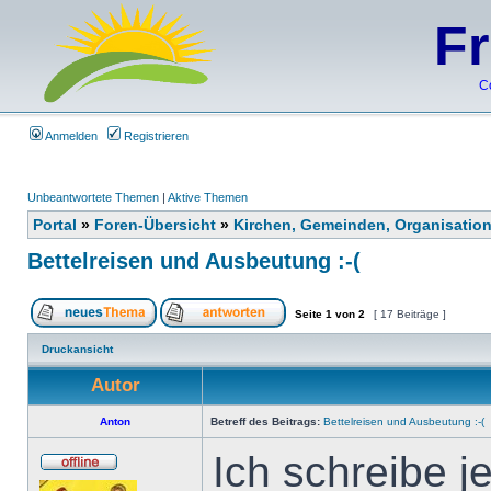
F
C
Anmelden
Registrieren
Unbeantwortete Themen
|
Aktive Themen
Portal
»
Foren-Übersicht
»
Kirchen, Gemeinden, Organisatio
Bettelreisen und Ausbeutung :-(
Seite
1
von
2
[ 17 Beiträge ]
Druckansicht
Autor
Anton
Betreff des Beitrags:
Bettelreisen und Ausbeutung :-(
Ich schreibe je