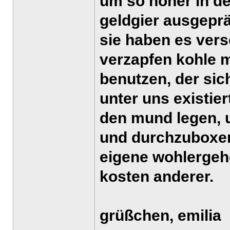
um so höher in de
geldgier ausgeprä
sie haben es ver
verzapfen kohle 
benutzen, der sic
unter uns existie
den mund legen, u
und durchzuboxen
eigene wohlergehe
kosten anderer.
grüßchen, emilia