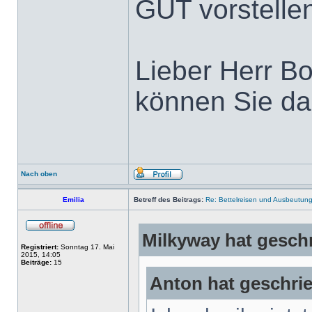
GUT vorstelle
Lieber Herr Bo
können Sie da
Nach oben
Emilia
Betreff des Beitrags:
Re: Bettelreisen und Ausbeutung 
Milkyway hat gesch
Registriert:
Sonntag 17. Mai
2015, 14:05
Beiträge:
15
Anton hat geschri