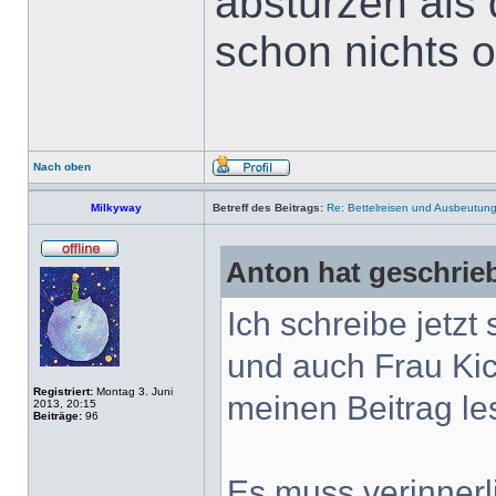
abstürzen als d
schon nichts o
Nach oben
Milkyway
Betreff des Beitrags:
Re: Bettelreisen und Ausbeutung 
Anton hat geschrie
Ich schreibe jetzt
und auch Frau Ki
Registriert:
Montag 3. Juni
meinen Beitrag le
2013, 20:15
Beiträge:
96
Es muss verinnerli