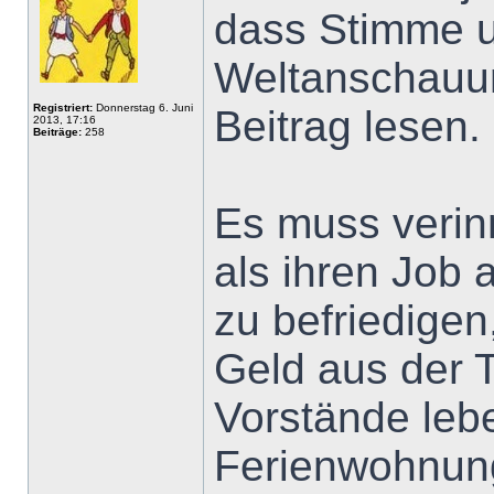
dass Stimme u
Weltanschauu
Registriert:
Donnerstag 6. Juni
Beitrag lesen.
2013, 17:16
Beiträge:
258
Es muss verinn
als ihren Job 
zu befriedige
Geld aus der 
Vorstände lebe
Ferienwohnung