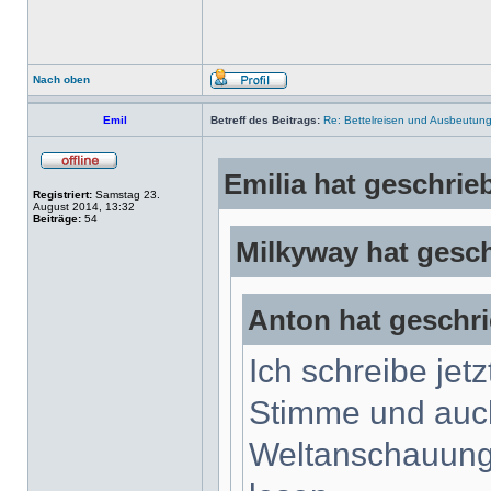
Nach oben
Emil
Betreff des Beitrags:
Re: Bettelreisen und Ausbeutung 
Emilia hat geschrie
Registriert:
Samstag 23.
August 2014, 13:32
Beiträge:
54
Milkyway hat gesc
Anton hat geschr
Ich schreibe jet
Stimme und auch
Weltanschauung