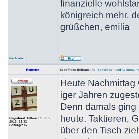
finanzielle wohlst
königreich mehr. d
grüßchen, emilia
Nach oben
Reporter
Betreff des Beitrags:
Re: Bettelreisen und Ausbeutung 
Heute Nachmittag w
iger Jahren zugeste
Denn damals ging 
heute. Taktieren, 
Registriert:
Mittwoch 5. Juni
2013, 22:32
Beiträge:
67
über den Tisch zie