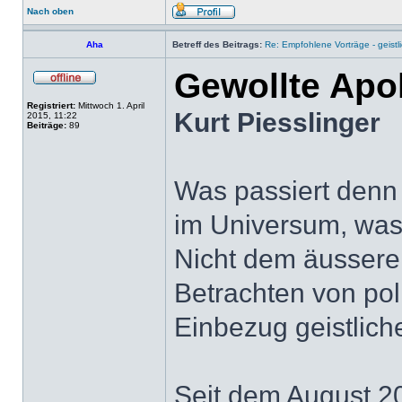
Nach oben
Aha
Betreff des Beitrags:
Re: Empfohlene Vorträge - geist
Gewollte Apo
Registriert:
Mittwoch 1. April
Kurt Piesslinger
2015, 11:22
Beiträge:
89
Was passiert denn
im Universum, wa
Nicht dem äusseren
Betrachten von po
Einbezug geistlic
Seit dem August 2