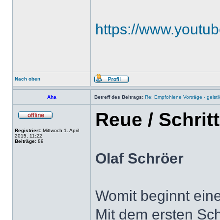
https://www.yout
Nach oben
Aha
Betreff des Beitrags:
Re: Empfohlene Vorträge - geist
Reue / Schrit
Registriert:
Mittwoch 1. April
2015, 11:22
Beiträge:
89
Olaf Schröer
Womit beginnt ein
Mit dem ersten Schr