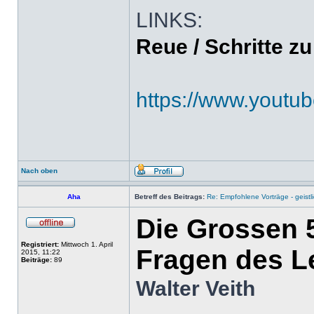
LINKS:
Reue / Schritte z
https://www.yout
Nach oben
Aha
Betreff des Beitrags:
Re: Empfohlene Vorträge - geist
Die Grossen 5
Registriert:
Mittwoch 1. April
Fragen des L
2015, 11:22
Beiträge:
89
Walter Veith