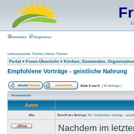
F
C
Anmelden
Registrieren
Unbeantwortete Themen
|
Aktive Themen
Portal
»
Foren-Übersicht
»
Kirchen, Gemeinden, Organisatio
Empfohlene Vorträge - geistliche Nahrung
Seite
9
von
9
[ 86 Beiträge ]
Druckansicht
Autor
Aha
Betreff des Beitrags:
Re: Empfohlene Vorträge - geist
Nachdem im letzte