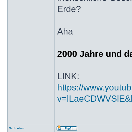
Erde?
Aha
2000 Jahre und d
LINK:
https://www.youtu
v=lLaeCDWVSlE&
Nach oben