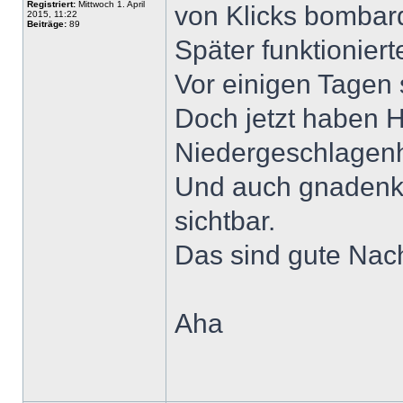
Registriert:
Mittwoch 1. April
von Klicks bombard
2015, 11:22
Beiträge:
89
Später funktionier
Vor einigen Tagen 
Doch jetzt haben H
Niedergeschlagenh
Und auch gnadenki
sichtbar.
Das sind gute Nachr
Aha