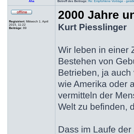
Aha
Betreff des Beitrags:
Re: Empfohlene Vorträge - geist
2000 Jahre u
Registriert:
Mittwoch 1. April
Kurt Piesslinger
2015, 11:22
Beiträge:
89
Wir leben in einer 
Bestehen von Gebur
Betrieben, ja auch
wie Amerika oder au
vermitteln der Mens
Welt zu befinden, 
Dass im Laufe der 