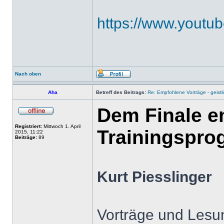
https://www.yout
Nach oben
Aha
Betreff des Beitrags:
Re: Empfohlene Vorträge - geist
Dem Finale e
Registriert:
Mittwoch 1. April
Trainingspro
2015, 11:22
Beiträge:
89
Kurt Piesslinger
Vorträge und Lesu