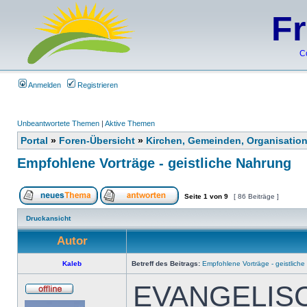
F
C
Anmelden
Registrieren
Unbeantwortete Themen
|
Aktive Themen
Portal
»
Foren-Übersicht
»
Kirchen, Gemeinden, Organisatio
Empfohlene Vorträge - geistliche Nahrung
Seite
1
von
9
[ 86 Beiträge ]
Druckansicht
Autor
Kaleb
Betreff des Beitrags:
Empfohlene Vorträge - geistlich
EVANGELISC