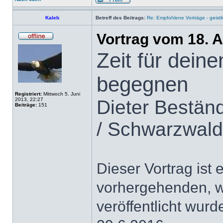
Kaleb
Betreff des Beitrags:
Re: Empfohlene Vorträge - geist
Vortrag vom 18. 
Zeit für dein
begegnen
Registriert:
Mittwoch 5. Juni
2013, 22:27
Dieter Bestän
Beiträge:
151
/ Schwarzwald
Dieser Vortrag ist 
vorhergehenden, wo
veröffentlicht wurd