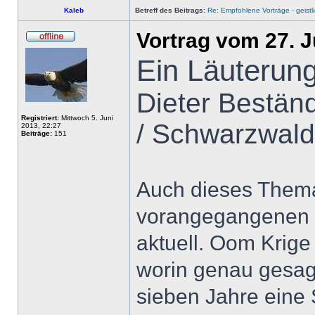
Kaleb
Betreff des Beitrags:
Re: Empfohlene Vorträge - geist
Vortrag vom 27. J
Ein Läuterun
Dieter Bestän
Registriert:
Mittwoch 5. Juni
/ Schwarzwald
2013, 22:27
Beiträge:
151
Auch dieses Them
vorangegangenen J
aktuell. Oom Krige
worin genau gesagt
sieben Jahre eine 