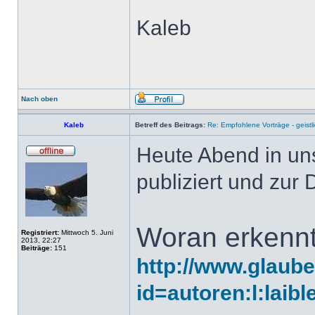
Kaleb
Nach oben
Kaleb
Betreff des Beitrags:
Re: Empfohlene Vorträge - geist
Heute Abend in un
publiziert und zur 
Woran erkennt
Registriert:
Mittwoch 5. Juni
2013, 22:27
Beiträge:
151
http://www.glaub
id=autoren:l:laib