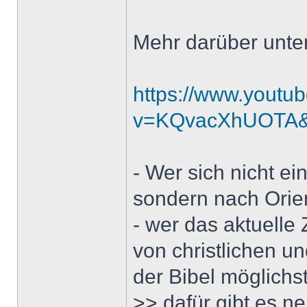
Mehr darüber unter
https://www.youtu
v=KQvacXhUOTA&f
- Wer sich nicht ei
sondern nach Orie
- wer das aktuell
von christlichen u
der Bibel möglichst 
>> dafür gibt es n