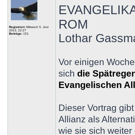
EVANGELIKA
ROM
Registriert:
Mittwoch 5. Juni
2013, 22:27
Lothar Gassm
Beiträge:
151
Vor einigen Woche
sich
die Spätrege
Evangelischen Alli
Dieser Vortrag gib
Allianz als Altern
wie sie sich weiter