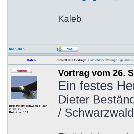
Kaleb
Nach oben
Kaleb
Betreff des Beitrags:
Empfohlene Vorträge - geistlich
Vortrag vom 26. 
Ein festes He
Dieter Bestän
Registriert:
Mittwoch 5. Juni
/ Schwarzwald
2013, 22:27
Beiträge:
151