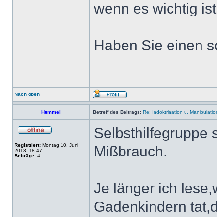
wenn es wichtig ist
Haben Sie einen s
Nach oben
Hummel
Betreff des Beitrags:
Re: Indoktrination u. Manipulatio
Selbsthilfegruppe 
Registriert:
Montag 10. Juni
Mißbrauch.
2013, 18:47
Beiträge:
4
Je länger ich lese
Gadenkindern tat,d