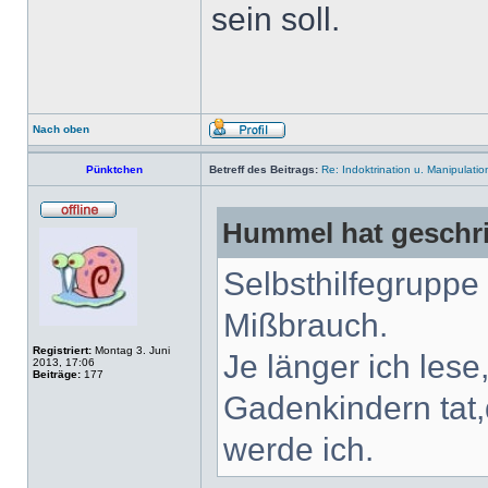
sein soll.
Nach oben
Pünktchen
Betreff des Beitrags:
Re: Indoktrination u. Manipulatio
Hummel hat geschr
Selbsthilfegruppe
Mißbrauch.
Registriert:
Montag 3. Juni
Je länger ich les
2013, 17:06
Beiträge:
177
Gadenkindern tat,
werde ich.