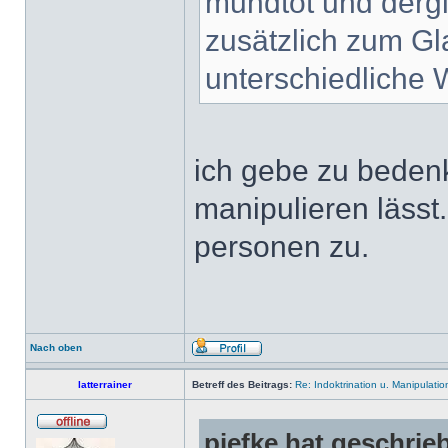
mundtot und derg
zusätzlich zum G
unterschiedliche 
ich gebe zu bedenk
manipulieren lässt.
personen zu.
Nach oben
latterrainer
Betreff des Beitrags:
Re: Indoktrination u. Manipulatio
piefke hat geschrie