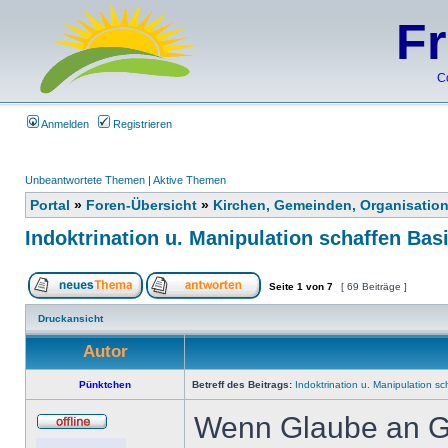
F
C
Anmelden
Registrieren
Unbeantwortete Themen
|
Aktive Themen
Portal
»
Foren-Übersicht
»
Kirchen, Gemeinden, Organisatio
Indoktrination u. Manipulation schaffen Bas
Seite
1
von
7
[ 69 Beiträge ]
Druckansicht
Autor
Pünktchen
Betreff des Beitrags:
Indoktrination u. Manipulation sc
Wenn Glaube an Go