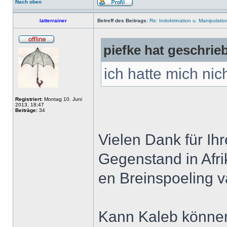
Nach oben
latterrainer
Betreff des Beitrags:
Re: Indoktrination u. Manipulatio
piefke hat geschrie
ich hatte mich nic
Registriert:
Montag 10. Juni
2013, 18:47
Beiträge:
34
Vielen Dank für Ih
Gegenstand in Afr
en Breinspoeling 
Kann Kaleb können