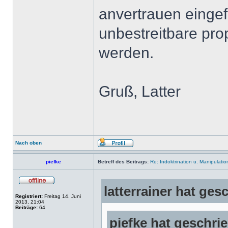
anvertrauen eingefl
unbestreitbare pro
werden.
Gruß, Latter
Nach oben
piefke
Betreff des Beitrags:
Re: Indoktrination u. Manipulatio
latterrainer hat ges
Registriert:
Freitag 14. Juni
2013, 21:04
Beiträge:
64
piefke hat geschri