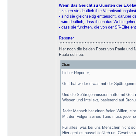
Wenn das Gericht zu Gunsten der EX-Hau
- zeigen sie deutlich ihre Verantwortungslo
- sind sie gleichzeitig enttäuscht, darüber 
- wird deutlich, dass ihnen das Wohlergehen
- dass sie fürchten, die von der SR-Elite e
Reporter
-*-*-*-*-*-*-*-*-*-*-*-*-*-*-*-*-*-*-*-*-*-*-*-*-*-*-*-*
Hier noch die beiden Posts von Paule und
Paule schrieb:
Zitat:
Lieber Reporter,
Gott hat weder etwas mit der Spätregenmis
Und die Spätregenmission hatte mit Gott n
Wissen und Intellekt, basierend auf Dro
Jeder Mensch hat einen freien Willen, ei
Mit den Folgen seines Tuns muss jeder selb
Für alles, was bei uns Menschen nicht so 
Hier geht es ausschließlich um Gesetze