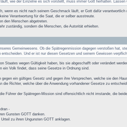
läuft, wie der Einzelne es sich vorstellt, muss immer Gott herhalten. Lassen
h, wenn es nicht nach seinem Geschmack läuft, er Gott dafür verantwortlich
ine Verantwortung für die Saat, die er selber ausstreute.
äen den Menschen abgetreten.
ehr zuständig, sondern die Menschen, die Autorität erhielten.
unseres Gemeinwesens. Ob die Spätregenmission dagegen verstoßen hat, steh
u entscheiden. Und er ist nur diesen Gesetzen und seinem Gewissen verpflicht
von Staates wegen Gültigkeit haben, bis sie abgeschafft oder verändert werde
 ein Volk findet, dass seine Gesetze in Ordnung sind.
n gegen ein gültiges Gesetz und gegen ihre Versprechen, welche sie den Haus
n an die Richter, welche über die Anwendung vorhandener Gesetze zu entschei
 die Führer der Spätregen-Mission sind offensichtlich nicht imstande, die beid
dran -
 ihren Gunsten GOTT danken.
 Urteil zu ihren Ungunsten GOTT anklagen.