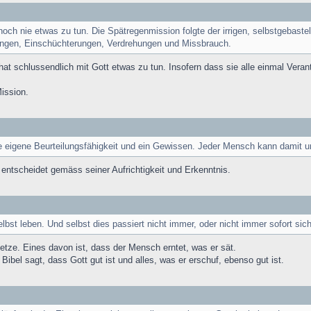
och nie etwas zu tun. Die Spätregenmission folgte der irrigen, selbstgebastel
hungen, Einschüchterungen, Verdrehungen und Missbrauch.
on hat schlussendlich mit Gott etwas zu tun. Insofern dass sie alle einmal V
Mission.
ne eigene Beurteilungsfähigkeit und ein Gewissen. Jeder Mensch kann damit u
entscheidet gemäss seiner Aufrichtigkeit und Erkenntnis.
st leben. Und selbst dies passiert nicht immer, oder nicht immer sofort sicht
setze. Eines davon ist, dass der Mensch erntet, was er sät.
Bibel sagt, dass Gott gut ist und alles, was er erschuf, ebenso gut ist.