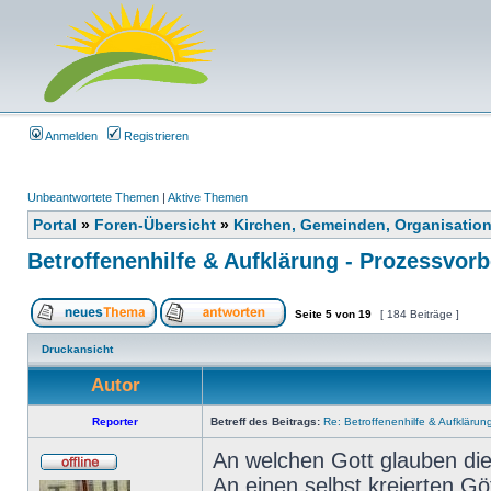
Anmelden
Registrieren
Unbeantwortete Themen
|
Aktive Themen
Portal
»
Foren-Übersicht
»
Kirchen, Gemeinden, Organisatio
Betroffenenhilfe & Aufklärung - Prozessvorb
Seite
5
von
19
[ 184 Beiträge ]
Druckansicht
Autor
Reporter
Betreff des Beitrags:
Re: Betroffenenhilfe & Aufklärun
An welchen Gott glauben di
An einen selbst kreierten 