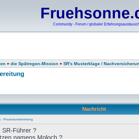
Fruehsonne.
Community - Forum / globaler Erfahrungsaustausc
nen
»
die Spätregen-Mission
»
SR's Musterklage / Nachversicheru
ereitung
Nachricht
g - Prozessvorbereitung
e SR-Führer ?
Götzen namens Moloch ?