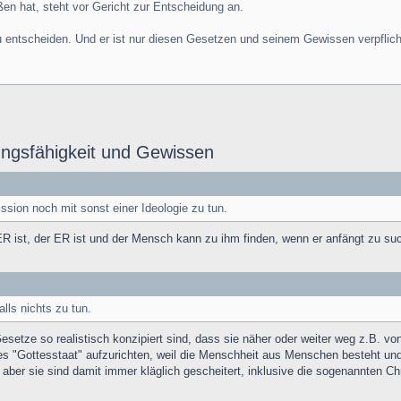
n hat, steht vor Gericht zur Entscheidung an.
u entscheiden. Und er ist nur diesen Gesetzen und seinem Gewissen verpflicht
lungsfähigkeit und Gewissen
sion noch mit sonst einer Ideologie zu tun.
R ist, der ER ist und der Mensch kann zu ihm finden, wenn er anfängt zu su
lls nichts zu tun.
Gesetze so realistisch konzipiert sind, dass sie näher oder weiter weg z.B. v
es "Gottesstaat" aufzurichten, weil die Menschheit aus Menschen besteht und 
ber sie sind damit immer kläglich gescheitert, inklusive die sogenannten Chr