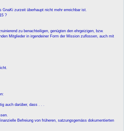
GnaKi zurzeit überhaupt nicht mehr erreichbar ist.
15 ?
ruinierend zu benachteiligen, genügten den ehrgeizigen, bzw.
enden Mitglieder in irgendeiner Form der Mission zuflossen, auch mit
icht.
en:
ig auch darüber, dass . . .
ssen.
 finanzielle Befreiung von früheren, satzungsgemäss dokumentierten