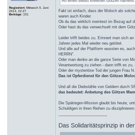
An einen selbst kreierten Götzen namens
Registriert:
Mittwoch 5. Juni
Fakt ist einfach, dass der Moloch als solch
2013, 22:27
Beiträge:
151
waren auch Kinder.
Ob du das wirklich meintest im Bezug auf d
Oder hast du das verwechselt mit dem G
Leider trifft beides zu. Erinnert man sich 
Jahren jedes Mal wieder neu getötet.
Und alle auf der Plattform wussten es, au
HERRN".
Oder man denke an die ganze Serie von Miss
Verantwortung zu ziehen - dann trifft es zu
Oder der mysteriöse Tod der jungen Frau N
Das ist Opferdienst für den Götzen Molo
Und all die Diebstähle von Geldern durch 
das bedeutet: Anbetung des Götzen Ma
Die Spätregen-Mission glaubt bis heute, un
Schuldigen in ihren Reihen zu disziplinier
_______________________
Das Solidaritätsprinzip in d