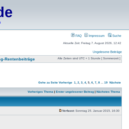
de
h
FAQ
Impressum
Suche
Aktuelle Zeit: Freitag 7. August 2026, 12:42
Ungelesene Beiträge
ng-Rentenbeiträge
Alle Zeiten sind UTC + 1 Stunde [ Sommerzeit ]
Gehe zu Seite
Vorherige
1
,
2
,
3
,
4
,
5
,
6
,
7
,
8
...
19
Nächste
Vorheriges Thema
|
Erster ungelesener Beitrag
|
Nächstes Thema
Verfasst:
Sonntag 25. Januar 2015, 16:30