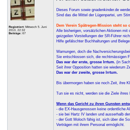
Dieses Forum sowie gnadenkinder.de werden 
Sind das die Mittel der Lügenpartei, um S
Dem Verein Spätregen-Mission steht so o
Registriert:
Mittwoch 5. Juni
2013, 22:32
Alle bisherigen, vorsätzlichen Aktionen mi
Beiträge:
67
geizgeilen Vorstellungen der SR-Führer nich
Hilfe gefälschter Buchhaltungen und Belege
Warnungen, doch die Nachversicherungsbeitr
Sie entschlossen sich, die rechtmässigen 
Das war der erste, grosse Irrtum.
(in Sach
Seit ihrer Opposition hatten sie wiederum Ze
Das war der zweite, grosse Irrtum.
Bis übermorgen haben sie noch Zeit, ihre 
Tun sie es nicht, werden sie die Ziele ihres
Wenn das Gericht zu ihren Gunsten entsc
- die EX-Hausgenossen keine ordentliche Alt
- sie bei Hartz IV landen und ausserhalb d
- der Gott Moloch fähig ist, sich über die
Verträgen mit ihrem Personal ermöglicht.