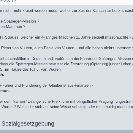
 Moloch ?
er nicht mehr kreiert werden muss, weil er zur Zeit der Kanaaniter bereits ex
ie Spätregen-Mission ?
ötzen Mammon ?
an H. Strauss, welcher ein 4-jähriges Mädchen 11 Jahre sexuell missbrauchte -
ch Pieter van Vuuren, auch Fanie van Vuuren - und alle haben nichts untern
brauchsfällen in Deutschland, wofür sich die Führer der Spätregen-Mission 
, dass die Spätregen-Mission bewusst die Zerstörung (Opferung) junger Leben du
.S. im Hause des P.J.J. van Vuuren.
ch.
SR-Führer und Plünderung der Glaubenshaus-Finanzen -
mmon.
ter dem Namen "Evangelische Freikirche mit pfingstlicher Prägung" ungestraf
en. Warum? Weil jeder sich auf seine Weise schuldig oder mitschuldig machte 
er Sozialgesetzgebung