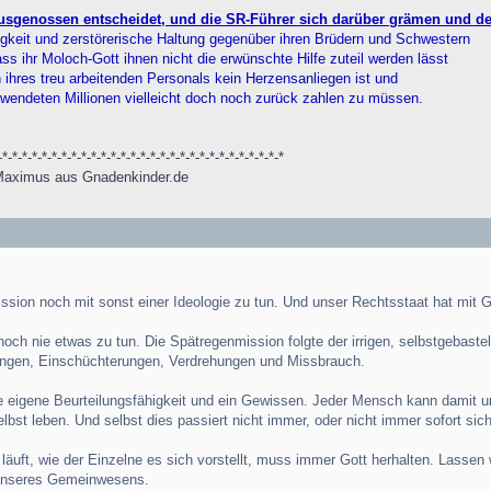
sgenossen entscheidet, und die SR-Führer sich darüber grämen und de
sigkeit und zerstörerische Haltung gegenüber ihren Brüdern und Schwestern
dass ihr Moloch-Gott ihnen nicht die erwünschte Hilfe zuteil werden lässt
 ihres treu arbeitenden Personals kein Herzensanliegen ist und
ntwendeten Millionen vielleicht doch noch zurück zahlen zu müssen.
-*-*-*-*-*-*-*-*-*-*-*-*-*-*-*-*-*-*-*-*-*-*-*-*-*-*-*-*-*
 Maximus aus Gnadenkinder.de
sion noch mit sonst einer Ideologie zu tun. Und unser Rechtsstaat hat mit Go
och nie etwas zu tun. Die Spätregenmission folgte der irrigen, selbstgebastel
hungen, Einschüchterungen, Verdrehungen und Missbrauch.
ne eigene Beurteilungsfähigkeit und ein Gewissen. Jeder Mensch kann damit 
st leben. Und selbst dies passiert nicht immer, oder nicht immer sofort sicht
läuft, wie der Einzelne es sich vorstellt, muss immer Gott herhalten. Lassen
 unseres Gemeinwesens.