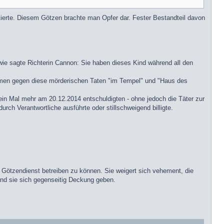
istierte. Diesem Götzen brachte man Opfer dar. Fester Bestandteil davon
 wie sagte Richterin Cannon: Sie haben dieses Kind während all den
ommen gegen diese mörderischen Taten "im Tempel" und "Haus des
ein Mal mehr am 20.12.2014 entschuldigten - ohne jedoch die Täter zur
rch Verantwortliche ausführte oder stillschweigend billigte.
t Götzendienst betreiben zu können. Sie weigert sich vehement, die
und sie sich gegenseitig Deckung geben.