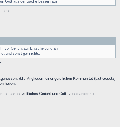
 wir Gott aus der Sache besser raus.
 macht.
t vor Gericht zur Entscheidung an.
et und sonst gar nichts.
n.
genossen, d.h. Mitgliedern einer geistlichen Kommunität (laut Gesetz),
den haben.
en Instanzen, weltliches Gericht und Gott, voneinander zu