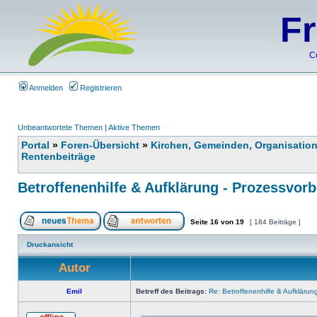
F
C
Anmelden
Registrieren
Unbeantwortete Themen
|
Aktive Themen
Portal
»
Foren-Übersicht
»
Kirchen, Gemeinden, Organisatio
Rentenbeiträge
Betroffenenhilfe & Aufklärung - Prozessvorb
Seite
16
von
19
[ 184 Beiträge ]
Druckansicht
Autor
Emil
Betreff des Beitrags:
Re: Betroffenenhilfe & Aufklärun