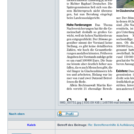
IMG_00751.jpg [ 630.09 KiB | 148786-mal betrachtet
Nach oben
Kaleb
Betreff des Beitrags:
Re: Betroffenenhilfe & Aufklärun