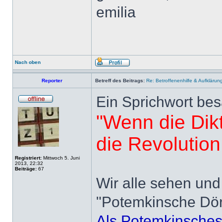
emilia
Nach oben
Reporter
Betreff des Beitrags:
Re: Betroffenenhilfe & Aufklärun
Ein Sprichwort bes
"Wenn die Dikt
die Revolution 
Registriert:
Mittwoch 5. Juni
2013, 22:32
Beiträge:
67
Wir alle sehen und
"Potemkinsche Dörf
Als Potemkinsches