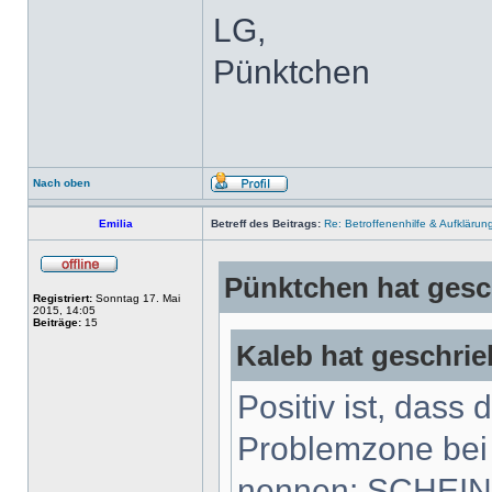
LG,
Pünktchen
Nach oben
Emilia
Betreff des Beitrags:
Re: Betroffenenhilfe & Aufklärun
Pünktchen hat gesc
Registriert:
Sonntag 17. Mai
2015, 14:05
Beiträge:
15
Kaleb hat geschrie
Positiv ist, dass 
Problemzone bei
nennen: SCHEIN