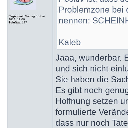
Problemzone bei 
Registriert:
Montag 3. Juni
nennen: SCHEINH
2013, 17:06
Beiträge:
177
Kaleb
Jaaa, wunderbar. Es
und sich nicht ein
Sie haben die Sach
Es gibt noch genug
Hoffnung setzen u
formulierte Veränd
dass nur noch Tate