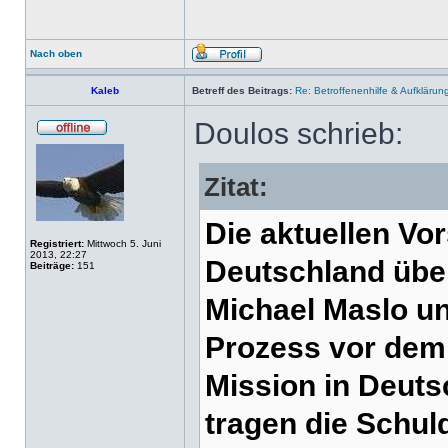
Nach oben
Kaleb
Betreff des Beitrags:
Re: Betroffenenhilfe & Aufklärun
Doulos schrieb:
Zitat:
Die aktuellen Vor
Registriert:
Mittwoch 5. Juni
2013, 22:27
Deutschland über
Beiträge:
151
Michael Maslo un
Prozess vor dem 
Mission in Deutsc
tragen die Schul